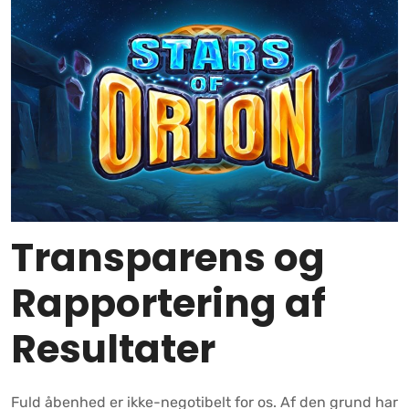
Transparens og
Rapportering af
Resultater
Fuld åbenhed er ikke-negotibelt for os. Af den grund har