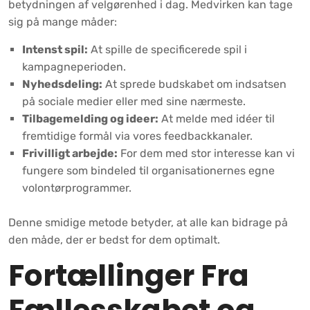
betydningen af velgørenhed i dag. Medvirken kan tage
sig på mange måder:
Intenst spil:
At spille de specificerede spil i
kampagneperioden.
Nyhedsdeling:
At sprede budskabet om indsatsen
på sociale medier eller med sine nærmeste.
Tilbagemelding og ideer:
At melde med idéer til
fremtidige formål via vores feedbackkanaler.
Frivilligt arbejde:
For dem med stor interesse kan vi
fungere som bindeled til organisationernes egne
volontørprogrammer.
Denne smidige metode betyder, at alle kan bidrage på
den måde, der er bedst for dem optimalt.
Fortællinger Fra