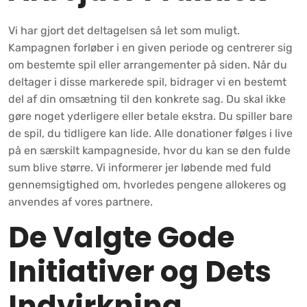
Vi har gjort det deltagelsen så let som muligt.
Kampagnen forløber i en given periode og centrerer sig
om bestemte spil eller arrangementer på siden. Når du
deltager i disse markerede spil, bidrager vi en bestemt
del af din omsætning til den konkrete sag. Du skal ikke
gøre noget yderligere eller betale ekstra. Du spiller bare
de spil, du tidligere kan lide. Alle donationer følges i live
på en særskilt kampagneside, hvor du kan se den fulde
sum blive større. Vi informerer jer løbende med fuld
gennemsigtighed om, hvorledes pengene allokeres og
anvendes af vores partnere.
De Valgte Gode
Initiativer og Dets
Indvirkning