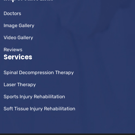
Doctors
Image Gallery
Video Gallery
Reviews
Services
Spinal Decompression Therapy
Laser Therapy
Sports Injury Rehabilitation
Soft Tissue Injury Rehabilitation