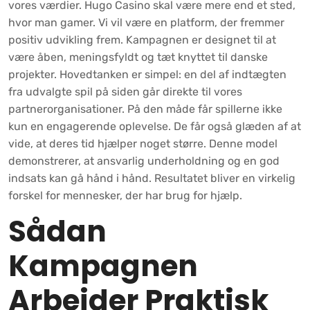
vores værdier. Hugo Casino skal være mere end et sted,
hvor man gamer. Vi vil være en platform, der fremmer
positiv udvikling frem. Kampagnen er designet til at
være åben, meningsfyldt og tæt knyttet til danske
projekter. Hovedtanken er simpel: en del af indtægten
fra udvalgte spil på siden går direkte til vores
partnerorganisationer. På den måde får spillerne ikke
kun en engagerende oplevelse. De får også glæden af at
vide, at deres tid hjælper noget større. Denne model
demonstrerer, at ansvarlig underholdning og en god
indsats kan gå hånd i hånd. Resultatet bliver en virkelig
forskel for mennesker, der har brug for hjælp.
Sådan
Kampagnen
Arbejder Praktisk