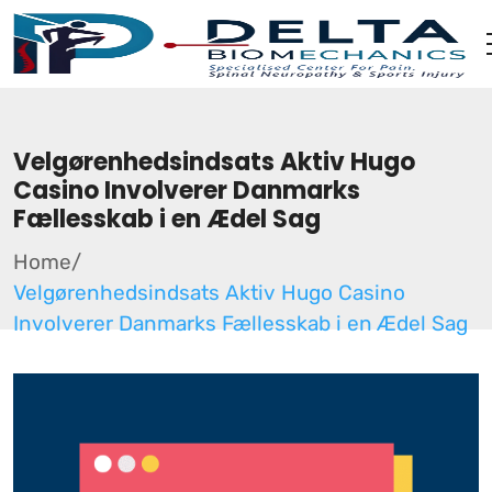
Velgørenhedsindsats Aktiv Hugo
Casino Involverer Danmarks
Fællesskab i en Ædel Sag
Home
/
Velgørenhedsindsats Aktiv Hugo Casino
Involverer Danmarks Fællesskab i en Ædel Sag