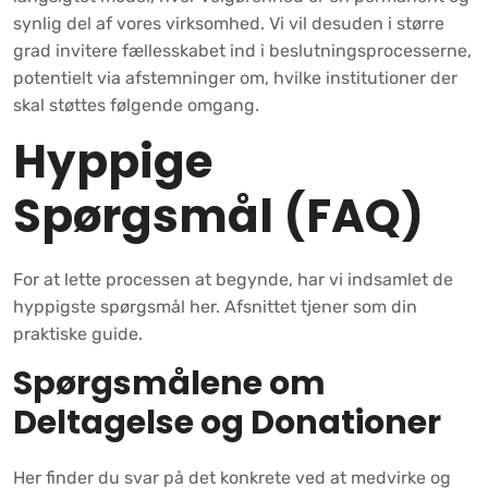
synlig del af vores virksomhed. Vi vil desuden i større
grad invitere fællesskabet ind i beslutningsprocesserne,
potentielt via afstemninger om, hvilke institutioner der
skal støttes følgende omgang.
Hyppige
Spørgsmål (FAQ)
For at lette processen at begynde, har vi indsamlet de
hyppigste spørgsmål her. Afsnittet tjener som din
praktiske guide.
Spørgsmålene om
Deltagelse og Donationer
Her finder du svar på det konkrete ved at medvirke og