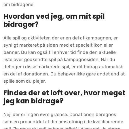
om bidragene.
Hvordan ved jeg, om mit spil
bidrager?
Alle spil og aktiviteter, der er en del af kampagnen, er
synligt markeret på siden med et specielt ikon eller
banner. Du kan også til enhver tid finde den aktuelle
liste over godkendte spil på kampagnesiden. Når du
deltager i disse markerede spil, er dit bidrag automatisk
en del af donationen. Du behøver ikke gøre andet end at
spille som du plejer.
Findes der et loft over, hvor meget
jeg kan bidrage?
Nej, der er ingen øvre grænse. Donationen beregnes
som en procentdel af din omsætning i de kvalificerende
spil. Jo mere du spiller (ansvarligt) i disse spil, jo større