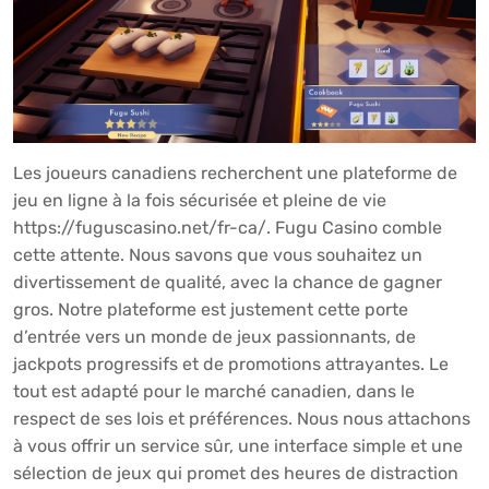
Les joueurs canadiens recherchent une plateforme de
jeu en ligne à la fois sécurisée et pleine de vie
https://fuguscasino.net/fr-ca/
. Fugu Casino comble
cette attente. Nous savons que vous souhaitez un
divertissement de qualité, avec la chance de gagner
gros. Notre plateforme est justement cette porte
d’entrée vers un monde de jeux passionnants, de
jackpots progressifs et de promotions attrayantes. Le
tout est adapté pour le marché canadien, dans le
respect de ses lois et préférences. Nous nous attachons
à vous offrir un service sûr, une interface simple et une
sélection de jeux qui promet des heures de distraction