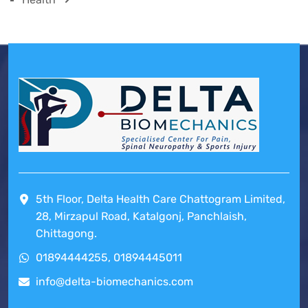
5th Floor, Delta Health Care Chattogram Limited,
28, Mirzapul Road, Katalgonj, Panchlaish,
Chittagong.
01894444255, 01894445011
info@delta-biomechanics.com