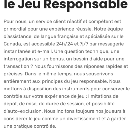
le Jeu Responsable
Pour nous, un service client réactif et compétent est
primordial pour une expérience réussie. Notre équipe
d’assistance, de langue française et spécialisée sur le
Canada, est accessible 24h/24 et 7j/7 par messagerie
instantanée et e-mail. Une question technique, une
interrogation sur un bonus, un besoin d’aide pour une
transaction ? Nous fournissons des réponses rapides et
précises. Dans le même temps, nous souscrivons
entièrement aux principes du jeu responsable. Nous
mettons à disposition des instruments pour conserver le
contrôle sur votre expérience de jeu : limitations de
dépôt, de mise, de durée de session, et possibilité
d’auto-exclusion. Nous incitons toujours nos joueurs à
considérer le jeu comme un divertissement et à garder
une pratique contrôlée.