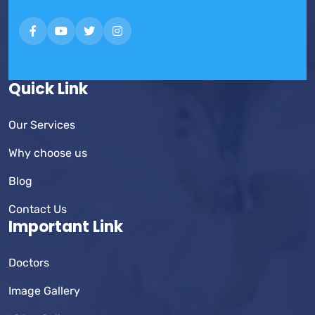
Quick Link
Our Services
Why choose us
Blog
Contact Us
Important Link
Doctors
Image Gallery