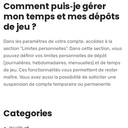
Comment puis‑je gérer
mon temps et mes dépôts
de jeu ?
Dans les paramètres de votre compte, accédez à la
section “Limites personnelles”. Dans cette section, vous
pouvez définir vos limites personnelles de dépôt
(journalières, hebdomadaires, mensuelles) et de temps
de jeu. Ces fonctionnalités vous permettent de rester
maître. Vous avez aussi la possibilité de solliciter une
suspension de compte temporaire ou permanente
Categories
Health