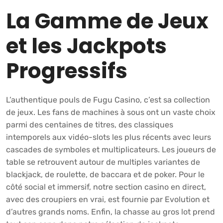
La Gamme de Jeux
et les Jackpots
Progressifs
L’authentique pouls de Fugu Casino, c’est sa collection
de jeux. Les fans de machines à sous ont un vaste choix
parmi des centaines de titres, des classiques
intemporels aux vidéo-slots les plus récents avec leurs
cascades de symboles et multiplicateurs. Les joueurs de
table se retrouvent autour de multiples variantes de
blackjack, de roulette, de baccara et de poker. Pour le
côté social et immersif, notre section casino en direct,
avec des croupiers en vrai, est fournie par Evolution et
d’autres grands noms. Enfin, la chasse au gros lot prend