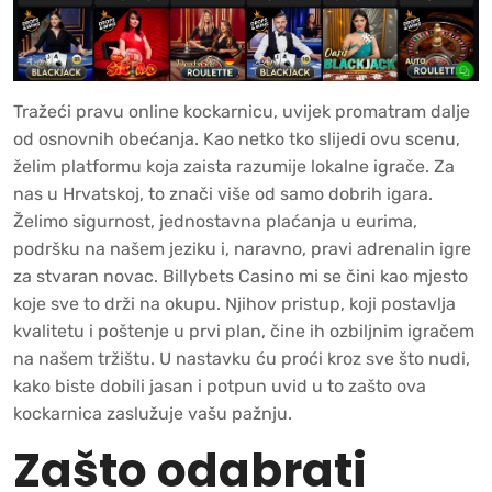
Tražeći pravu online kockarnicu, uvijek promatram dalje
od osnovnih obećanja. Kao netko tko slijedi ovu scenu,
želim platformu koja zaista razumije lokalne igrače. Za
nas u Hrvatskoj, to znači više od samo dobrih igara.
Želimo sigurnost, jednostavna plaćanja u eurima,
podršku na našem jeziku i, naravno, pravi adrenalin igre
za stvaran novac. Billybets Casino mi se čini kao mjesto
koje sve to drži na okupu. Njihov pristup, koji postavlja
kvalitetu i poštenje u prvi plan, čine ih ozbiljnim igračem
na našem tržištu. U nastavku ću proći kroz sve što nudi,
kako biste dobili jasan i potpun uvid u to zašto ova
kockarnica zaslužuje vašu pažnju.
Zašto odabrati