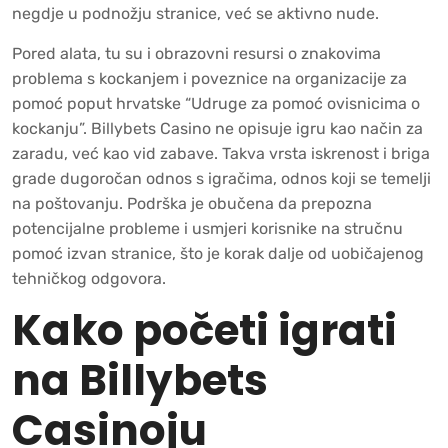
negdje u podnožju stranice, već se aktivno nude.
Pored alata, tu su i obrazovni resursi o znakovima
problema s kockanjem i poveznice na organizacije za
pomoć poput hrvatske “Udruge za pomoć ovisnicima o
kockanju”. Billybets Casino ne opisuje igru kao način za
zaradu, već kao vid zabave. Takva vrsta iskrenost i briga
grade dugoročan odnos s igračima, odnos koji se temelji
na poštovanju. Podrška je obučena da prepozna
potencijalne probleme i usmjeri korisnike na stručnu
pomoć izvan stranice, što je korak dalje od uobičajenog
tehničkog odgovora.
Kako početi igrati
na Billybets
Casinoju