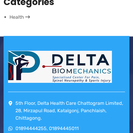
Categories
Health
5th Floor, Delta Health Care Chattogram Limited,
28, Mirzapul Road, Katalgonj, Panchlaish,
Chittagong.
01894444255, 01894445011