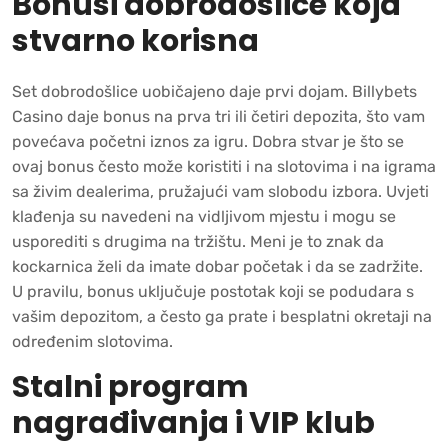
Bonusi dobrodošlice koja
stvarno korisna
Set dobrodošlice uobičajeno daje prvi dojam. Billybets
Casino daje bonus na prva tri ili četiri depozita, što vam
povećava početni iznos za igru. Dobra stvar je što se
ovaj bonus često može koristiti i na slotovima i na igrama
sa živim dealerima, pružajući vam slobodu izbora. Uvjeti
klađenja su navedeni na vidljivom mjestu i mogu se
usporediti s drugima na tržištu. Meni je to znak da
kockarnica želi da imate dobar početak i da se zadržite.
U pravilu, bonus uključuje postotak koji se podudara s
vašim depozitom, a često ga prate i besplatni okretaji na
određenim slotovima.
Stalni program
nagrađivanja i VIP klub