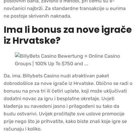
poslovnih dana, zavisno o metodi, pri čemu su e-
novčanici najbrži. Za standardne transakcije u eurima
ne postoje skrivenih naknada.
Ima li bonus za nove igrače
iz Hrvatske?
Da, ima. Billybets Casino nudi atraktivan paket
dobrodošlice za nove igrače iz Hrvatske. Obično se radi o
bonusu na prva tri ili četiri uplate, koji može uključivati
dodatni novac za igru i besplatne okretaje. Uvjeti
klađenja su navedeni jasno i prilagođeni su tako da
budu ostvarivi. Uvijek pročitajte sve uslove promocije
prije nego što je prihvatite, kako biste znali koje igre se
računaju i koliko.