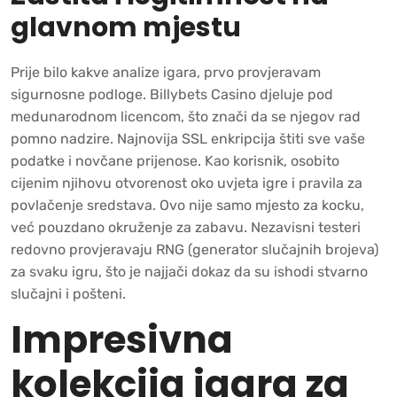
glavnom mjestu
Prije bilo kakve analize igara, prvo provjeravam
sigurnosne podloge. Billybets Casino djeluje pod
medunarodnom licencom, što znači da se njegov rad
pomno nadzire. Najnovija SSL enkripcija štiti sve vaše
podatke i novčane prijenose. Kao korisnik, osobito
cijenim njihovu otvorenost oko uvjeta igre i pravila za
povlačenje sredstava. Ovo nije samo mjesto za kocku,
već pouzdano okruženje za zabavu. Nezavisni testeri
redovno provjeravaju RNG (generator slučajnih brojeva)
za svaku igru, što je najjači dokaz da su ishodi stvarno
slučajni i pošteni.
Impresivna
kolekcija igara za