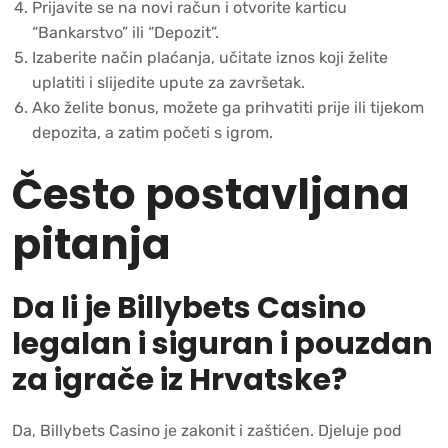
Prijavite se na novi račun i otvorite karticu
“Bankarstvo” ili “Depozit”.
Izaberite način plaćanja, učitate iznos koji želite
uplatiti i slijedite upute za završetak.
Ako želite bonus, možete ga prihvatiti prije ili tijekom
depozita, a zatim početi s igrom.
Često postavljana
pitanja
Da li je Billybets Casino
legalan i siguran i pouzdan
za igrače iz Hrvatske?
Da, Billybets Casino je zakonit i zaštićen. Djeluje pod