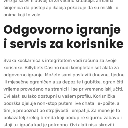
verzija sasvim dovoljna za većinu situacija, ali sama
činjenica da postoji aplikacija pokazuje da su mislili i o
onima koji to vole.
Odgovorno igranje
i servis za korisnike
Svaka kockarnica s integritetom vodi računa za svoje
korisnike. Billybets Casino nudi kompletan set alata za
odgovorno igranje. Možete sami postaviti dnevne, tjedne
ili mjesečne ograničenja za depozite i gubitke, ograničiti
vrijeme provedeno na stranici ili se privremeno isključiti.
Ovi alati su lako dostupni u vašem profilu. Korisnička
podrška djeluje non-stop putem live chata i e-pošte, a
tim je prepoznat po strpljivosti i empatiji. Za mene je to
pokazatelj zrelog brenda koji podupire sigurnu zabavu i
stoji uz igrača kad je potrebno. Ovi alati nisu skroviti