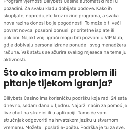
Program vjernosti Billybets Casina automatski radi u
pozadini. Za svaku kladu dobijate bodove. Kako ih
skupljate, napredujete kroz razine programa, a svaka
nova razina donosi bolje pogodnosti. To može biti veći
povrat novca, posebni bonusi, prioritetne isplate ili
pokloni. Najaktivniji igrači mogu biti pozvani u VIP klub,
gdje dobivaju personalizirane ponude i svog menadžera
računa. Vaš status se ažurira svakog mjeseca na temelju
aktivnosti.
Što ako imam problem ili
pitanje tijekom igranja?
Billybets Casino ima korisničku podršku koja radi 24 sata
dnevno, sedam dana u tjednu. Najbrži način za pomoć je
live chat na stranici ili u aplikaciji. Tamo će vam
stručnjak odgovoriti na hrvatskom jeziku u stvarnom
vremenu. Možete i poslati e-poštu. Podrška je tu za sve,