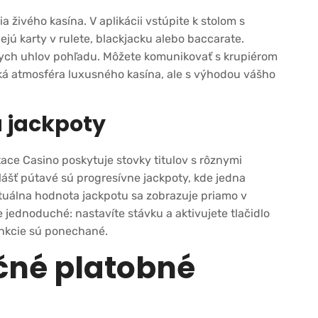
a živého kasína. V aplikácii vstúpite k stolom s
ejú karty v rulete, blackjacku alebo baccarate.
znych uhlov pohľadu. Môžete komunikovať s krupiérom
cká atmosféra luxusného kasína, ale s výhodou vášho
 jackpoty
ce Casino poskytuje stovky titulov s rôznymi
ášť pútavé sú progresívne jackpoty, kde jedna
tuálna hodnota jackpotu sa zobrazuje priamo v
je jednoduché: nastavíte stávku a aktivujete tlačidlo
unkcie sú ponechané.
čné platobné