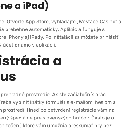
one a iPad)
hé. Otvorte App Store, vyhľadajte „Westace Casino“ a
lácia prebehne automaticky. Aplikácia funguje s
re iPhony aj iPady. Po inštalácii sa môžete prihlásiť
 účet priamo v aplikácii.
strácia a
nus
 prehľadné prostredie. Ak ste začiatočník hráč,
 Treba vyplniť krátky formulár s e-mailom, heslom a
prostredí. Hneď po potvrdení registrácie vám na
rený špeciálne pre slovenských hráčov. Často je o
h točení, ktoré vám umožnia preskúmať hry bez