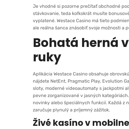
Je vhodné si pozorne prečítať obchodné po
stávkovanie, teda koľkokrát musíte bonusové
vyplatené. Westace Casino má tieto podmienk
ale reálna šanca znásobiť svoje možnosti a p
Bohatá herná 
ruky
Aplikácia Westace Casino obsahuje obrovskú
nájdete NetEnt, Pragmatic Play, Evolution Ga
sloty, moderné videoautomaty s jackpotmi al
pevne zorganizované v jasných kategóriách. H
novinky alebo špeciálnych funkcií. Každá z 
zaručuje plynulý a príjemný zážitok.
Živé kasíno v mobiln