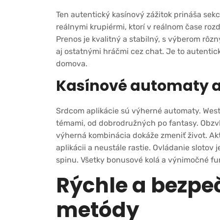
Ten autentický kasínový zážitok prináša sekci
reálnymi krupiérmi, ktorí v reálnom čase rozd
Prenos je kvalitný a stabilný, s výberom rô
aj ostatnými hráčmi cez chat. Je to autenti
domova.
Kasínové automaty a
Srdcom aplikácie sú výherné automaty. Westa
témami, od dobrodružných po fantasy. Obzvl
výherná kombinácia dokáže zmeniť život. Ak
aplikácii a neustále rastie. Ovládanie slotov 
spinu. Všetky bonusové kolá a výnimočné f
Rýchle a bezpe
metódy