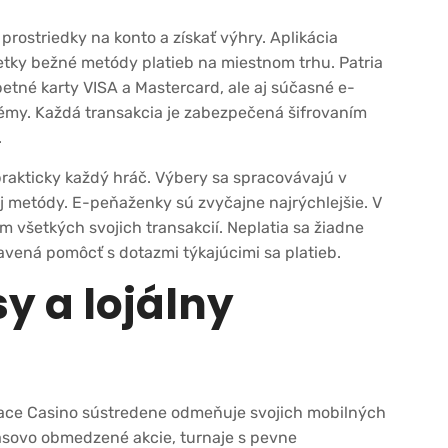
 prostriedky na konto a získať výhry. Aplikácia
tky bežné metódy platieb na miestnom trhu. Patria
etné karty VISA a Mastercard, ale aj súčasné e-
émy. Každá transakcia je zabezpečená šifrovaním
.
prakticky každý hráč. Výbery sa spracovávajú v
j metódy. E-peňaženky sú zvyčajne najrýchlejšie. V
am všetkých svojich transakcií. Neplatia sa žiadne
avená pomôcť s dotazmi týkajúcimi sa platieb.
y a lojálny
ace Casino sústredene odmeňuje svojich mobilných
asovo obmedzené akcie, turnaje s pevne