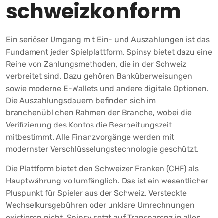
schweizkonform
Ein seriöser Umgang mit Ein- und Auszahlungen ist das
Fundament jeder Spielplattform. Spinsy bietet dazu eine
Reihe von Zahlungsmethoden, die in der Schweiz
verbreitet sind. Dazu gehören Banküberweisungen
sowie moderne E-Wallets und andere digitale Optionen.
Die Auszahlungsdauern befinden sich im
branchenüblichen Rahmen der Branche, wobei die
Verifizierung des Kontos die Bearbeitungszeit
mitbestimmt. Alle Finanzvorgänge werden mit
modernster Verschlüsselungstechnologie geschützt.
Die Plattform bietet den Schweizer Franken (CHF) als
Hauptwährung vollumfänglich. Das ist ein wesentlicher
Pluspunkt für Spieler aus der Schweiz. Versteckte
Wechselkursgebühren oder unklare Umrechnungen
existieren nicht. Spinsy setzt auf Transparenz in allen