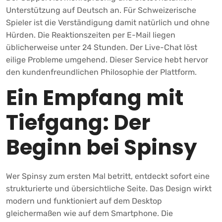
Unterstützung auf Deutsch an. Für Schweizerische
Spieler ist die Verständigung damit natürlich und ohne
Hürden. Die Reaktionszeiten per E-Mail liegen
üblicherweise unter 24 Stunden. Der Live-Chat löst
eilige Probleme umgehend. Dieser Service hebt hervor
den kundenfreundlichen Philosophie der Plattform.
Ein Empfang mit
Tiefgang: Der
Beginn bei Spinsy
Wer Spinsy zum ersten Mal betritt, entdeckt sofort eine
strukturierte und übersichtliche Seite. Das Design wirkt
modern und funktioniert auf dem Desktop
gleichermaßen wie auf dem Smartphone. Die