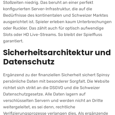
Stoßzeiten niedrig. Das beruht an einer perfekt
konfigurierten Server-Infrastruktur, die auf die
Bedürfnisse des kontinentalen und Schweizer Marktes
ausgerichtet ist. Spieler erleben kaum Unterbrechungen
oder Ruckler. Das zählt auch für optisch aufwendige
Slots oder HD Live-Streams. So bleibt der Spielfluss
garantiert.
Sicherheitsarchitektur und
Datenschutz
Ergänzend zu der finanziellen Sicherheit sichert Spinsy
persönliche Daten mit besonderer Sorgfalt. Die Website
richtet sich strikt an die DSGVO und die Schweizer
Datenschutzgesetze. Alle Daten lagern auf
verschlüsselten Servern und werden nicht an Dritte
weitergeleitet, es sei denn, rechtliche
Verifizierungsprozesse verlangen dies. Als ergänzende