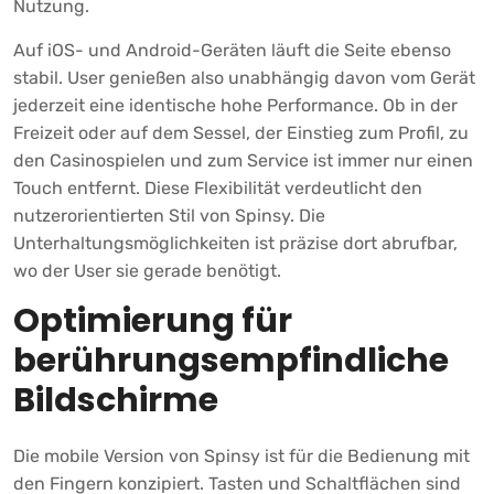
Nutzung.
Auf iOS- und Android-Geräten läuft die Seite ebenso
stabil. User genießen also unabhängig davon vom Gerät
jederzeit eine identische hohe Performance. Ob in der
Freizeit oder auf dem Sessel, der Einstieg zum Profil, zu
den Casinospielen und zum Service ist immer nur einen
Touch entfernt. Diese Flexibilität verdeutlicht den
nutzerorientierten Stil von Spinsy. Die
Unterhaltungsmöglichkeiten ist präzise dort abrufbar,
wo der User sie gerade benötigt.
Optimierung für
berührungsempfindliche
Bildschirme
Die mobile Version von Spinsy ist für die Bedienung mit
den Fingern konzipiert. Tasten und Schaltflächen sind