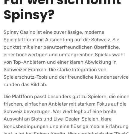
Spinsy?
Spinsy Casino ist eine zuverlässige, moderne
Spielplattform mit Ausrichtung auf die Schweiz. Sie
punktet mit einer benutzerfreundlichen Oberfläche,
einer hochwertigen und umfangreichen Spielauswahl
von Top-Anbietern und einer klaren Abwicklung in
Schweizer Franken. Die starke Integration von
Spielerschutz-Tools und der freundliche Kundenservice
runden das Bild ab.
Die Plattform passt besonders gut zu Spielern, die einen
frischen, einfachen Anbieter mit starkem Fokus auf die
Schweiz bevorzugen. Wer Wert legt auf eine breite
Auswahl an Slots und Live-Dealer-Spielen, klare
Bonusbedingungen und eine flüssige mobile Erfahrung
legt, wird bei Spinsy fündig. Hier vereint sich der “Rush”