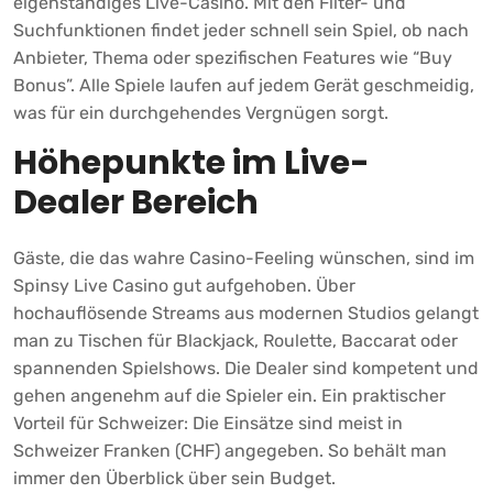
eigenständiges Live-Casino. Mit den Filter- und
Suchfunktionen findet jeder schnell sein Spiel, ob nach
Anbieter, Thema oder spezifischen Features wie “Buy
Bonus”. Alle Spiele laufen auf jedem Gerät geschmeidig,
was für ein durchgehendes Vergnügen sorgt.
Höhepunkte im Live-
Dealer Bereich
Gäste, die das wahre Casino-Feeling wünschen, sind im
Spinsy Live Casino gut aufgehoben. Über
hochauflösende Streams aus modernen Studios gelangt
man zu Tischen für Blackjack, Roulette, Baccarat oder
spannenden Spielshows. Die Dealer sind kompetent und
gehen angenehm auf die Spieler ein. Ein praktischer
Vorteil für Schweizer: Die Einsätze sind meist in
Schweizer Franken (CHF) angegeben. So behält man
immer den Überblick über sein Budget.