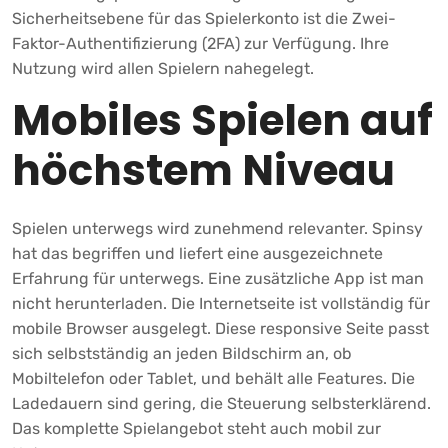
Sicherheitsebene für das Spielerkonto ist die Zwei-
Faktor-Authentifizierung (2FA) zur Verfügung. Ihre
Nutzung wird allen Spielern nahegelegt.
Mobiles Spielen auf
höchstem Niveau
Spielen unterwegs wird zunehmend relevanter. Spinsy
hat das begriffen und liefert eine ausgezeichnete
Erfahrung für unterwegs. Eine zusätzliche App ist man
nicht herunterladen. Die Internetseite ist vollständig für
mobile Browser ausgelegt. Diese responsive Seite passt
sich selbstständig an jeden Bildschirm an, ob
Mobiltelefon oder Tablet, und behält alle Features. Die
Ladedauern sind gering, die Steuerung selbsterklärend.
Das komplette Spielangebot steht auch mobil zur