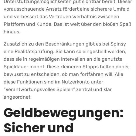
Unterstützungsmöglichkeiten gut sichtbar bereit. Dieser
vorausschauende Ansatz fördert eine sicherere Umfeld
und verbessert das Vertrauensverhältnis zwischen
Plattform und Kunde. Das ist weit über den bloßen Spaß
hinaus.
Zusätzlich zu den Beschränkungen gibt es bei Spinsy
eine Realitätsprüfung. Sie kann so eingestellt werden,
dass sie in regelmäßigen Intervallen an die genutzte
Spieldauer mahnt. Diese kleineren Stopps helfen dabei,
bewusst zu entscheiden, ob man fortfahren will. Alle
diese Funktionen sind im Nutzerkonto unter
“Verantwortungsvolles Spielen” zentral und klar
angeordnet.
Geldbewegungen:
Sicher und