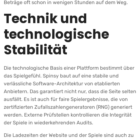
Beträge oft schon in wenigen Stunden auf dem Weg.
Technik und
technologische
Stabilität
Die technologische Basis einer Plattform bestimmt über
das Spielgefühl. Spinsy baut auf eine stabile und
verlässliche Software-Architektur von etablierten
Anbietern. Das garantiert nicht nur, dass die Seite selten
ausfällt. Es ist auch für faire Spielergebnisse, die von
zertifizierten Zufallszahlengeneratoren (RNG) generiert
werden. Externe Prüfstellen kontrollieren die Integrität
der Spiele in wiederkehrenden Audits.
Die Ladezeiten der Website und der Spiele sind auch zu