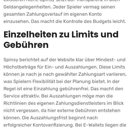
Geldangelegenheiten. Jeder Spieler vermag seinen
gesamten Zahlungsverlauf im eigenen Konto
einzusehen. Das macht die Kontrolle des Budgets leicht.
Einzelheiten zu Limits und
Gebühren
Spinsy berichtet auf der Website klar über Mindest- und
Höchstbeträge für Ein- und Auszahlungen. Diese Limits
können je nach je nach gewählter Zahlungsart variieren,
was Spielern Flexibilität bei der Planung bietet. In der
Regel ist eine Einzahlung gebührenfrei. Das macht den
Service attraktiv. Bei Auszahlungen möge man die
Richtlinien des eigenen Zahlungsdienstleisters im Blick
nicht vergessen, da hier externe Gebühren entstehen
können. Die Auszahlungsfrist beginnt nach
erfolgreicher Kontoverifizierung. Bei E-Wallets liegen die