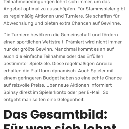
Teilnahmebedingungen lohnt sich immer, um das
Angebot optimal zu ausschöpfen. Für Stammspieler gibt
es regelmäßig Aktionen und Turniere. Sie schaffen für
Abwechslung und bieten extra Chancen auf Gewinne.
Die Turniere bevölkern die Gemeinschaft und fördern
einen sportlichen Wettstreit. Prämiert wird nicht immer
nur der größte Gewinn. Manchmal kommt es an auf
auch die einfache Teilnahme oder das Erfüllen
bestimmter Spielziele. Diese regelmäßigen Anreize
erhalten die Plattform dynamisch. Auch Spieler mit
einem geringeren Budget haben so eine echte Chance
auf reizvolle Preise. Über neue Aktionen informiert
Spinsy direkt im Spielerkonto oder per E-Mail. So
entgeht man selten eine Gelegenheit.
Das Gesamtbild:
Für wen sich lohnt