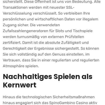
sicherstellt. Diese Offenheit ist uns von Bedeutung. Alle
Transaktionen werden mit neuester SSL-
Verschlüsselung verschlüsselt. So verbleiben Ihre
persönlichen und wirtschaftlichen Daten vor illegalem
Zugang sicher. Die verwendeten
Zufallszahlengeneratoren für Slots und Tischspiele
werden turnusmäßig von externen Prüfstellen
zertifiziert. Damit ist die absolute Zufälligkeit und
Gerechtigkeit der Ergebnisse sichergestellt. So können
Sie sich vollständig auf den Genuss einstellen, im
Vertrauen, dass Sie in einer regulierten und regulierten
Atmosphäre spielen.
Nachhaltiges Spielen als
Kernwert
Hinaus die technologischen Sicherheitsmaßnahmen
hinaus engagiert sich das SpinoGambino Casino aktiv