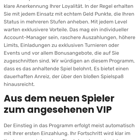
klare Anerkennung Ihrer Loyalität. In der Regel erhalten
Sie mit jedem Einsatz mit echtem Geld Punkte, die Ihren
Status in mehreren Stufen anheben. Mit jedem Level
warten exklusivere Vorteile. Das mag ein individueller
Account-Manager sein, raschere Auszahlungen, höhere
Limits, Einladungen zu exklusiven Turnieren oder
Events und vor allem Bonusangebote, die auf Sie
zugeschnitten sind. Wir würdigen an diesem Programm,
dass es das anhaltende Spiel belohnt. Es bietet einen
dauerhaften Anreiz, der über den bloßen Spielspaß
hinausreicht.
Aus dem neuen Spieler
zum angesehenen VIP
Der Einstieg in das Programm erfolgt meist automatisch
mit Ihrer ersten Einzahlung. Ihr Fortschritt wird klar im