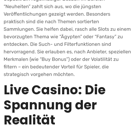
“Neuheiten” zahlt sich aus, wo die jüngsten
Veröffentlichungen gezeigt werden. Besonders
praktisch sind die nach Themen sortierten
Sammlungen. Sie helfen dabei, rasch alle Slots zu einem
bevorzugten Thema wie “Ägypten” oder “Fantasy” zu
entdecken. Die Such- und Filterfunktionen sind
hervorragend. Sie erlauben es, nach Anbieter, speziellen
Merkmalen (wie “Buy Bonus”) oder der Volatilität zu
filtern – ein bedeutender Vorteil für Spieler, die
strategisch vorgehen möchten.
Live Casino: Die
Spannung der
Realität