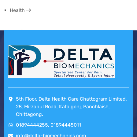
Health
5th Floor, Delta Health Care Chattogram Limited,
28, Mirzapul Road, Katalgonj, Panchlaish,
Chittagong.
01894444255, 01894445011
info@delta-biomechanics.com