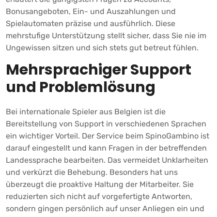
Bonusangeboten, Ein- und Auszahlungen und
Spielautomaten präzise und ausführlich. Diese
mehrstufige Unterstützung stellt sicher, dass Sie nie im
Ungewissen sitzen und sich stets gut betreut fühlen.
Mehrsprachiger Support
und Problemlösung
Bei internationale Spieler aus Belgien ist die
Bereitstellung von Support in verschiedenen Sprachen
ein wichtiger Vorteil. Der Service beim SpinoGambino ist
darauf eingestellt und kann Fragen in der betreffenden
Landessprache bearbeiten. Das vermeidet Unklarheiten
und verkürzt die Behebung. Besonders hat uns
überzeugt die proaktive Haltung der Mitarbeiter. Sie
reduzierten sich nicht auf vorgefertigte Antworten,
sondern gingen persönlich auf unser Anliegen ein und