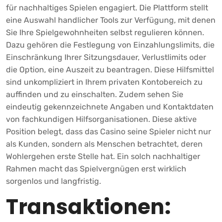
für nachhaltiges Spielen engagiert. Die Plattform stellt
eine Auswahl handlicher Tools zur Verfügung, mit denen
Sie Ihre Spielgewohnheiten selbst regulieren können.
Dazu gehören die Festlegung von Einzahlungslimits, die
Einschränkung Ihrer Sitzungsdauer, Verlustlimits oder
die Option, eine Auszeit zu beantragen. Diese Hilfsmittel
sind unkompliziert in Ihrem privaten Kontobereich zu
auffinden und zu einschalten. Zudem sehen Sie
eindeutig gekennzeichnete Angaben und Kontaktdaten
von fachkundigen Hilfsorganisationen. Diese aktive
Position belegt, dass das Casino seine Spieler nicht nur
als Kunden, sondern als Menschen betrachtet, deren
Wohlergehen erste Stelle hat. Ein solch nachhaltiger
Rahmen macht das Spielvergnügen erst wirklich
sorgenlos und langfristig.
Transaktionen: