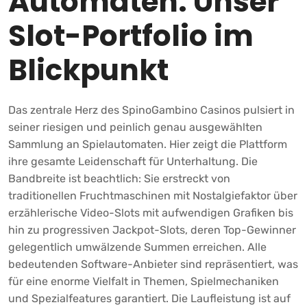
Automaten: Unser
Slot-Portfolio im
Blickpunkt
Das zentrale Herz des SpinoGambino Casinos pulsiert in
seiner riesigen und peinlich genau ausgewählten
Sammlung an Spielautomaten. Hier zeigt die Plattform
ihre gesamte Leidenschaft für Unterhaltung. Die
Bandbreite ist beachtlich: Sie erstreckt von
traditionellen Fruchtmaschinen mit Nostalgiefaktor über
erzählerische Video-Slots mit aufwendigen Grafiken bis
hin zu progressiven Jackpot-Slots, deren Top-Gewinner
gelegentlich umwälzende Summen erreichen. Alle
bedeutenden Software-Anbieter sind repräsentiert, was
für eine enorme Vielfalt in Themen, Spielmechaniken
und Spezialfeatures garantiert. Die Laufleistung ist auf