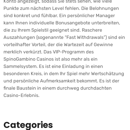
Konto angezeigt, sodass Sie stets sehen, wie viele
Punkte zum nächsten Level fehlen. Die Belohnungen
sind konkret und fühlbar. Ein persönlicher Manager
kann Ihnen individuelle Bonusangebote unterbreiten,
die zu Ihrem Spielstil geeignet sind. Raschere
Auszahlungen (sogenannte “Fast Withdrawals”) sind ein
vorteilhafter Vorteil, der die Wartezeit auf Gewinne
merklich verkürzt. Das VIP-Programm des
SpinoGambino Casinos ist also mehr als ein
Sammelsystem. Es ist eine Einladung in einen
besonderen Kreis, in dem Ihr Spiel mehr Wertschätzung
und persönliche Aufmerksamkeit bekommt. Es ist der
finale Baustein in einem durchweg durchdachten
Casino-Erlebnis.
Categories