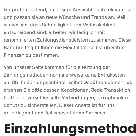
Wir prüfen laufend, ob unsere Auswahl noch relevant ist
und passen sie an neue Wünsche und Trends an. Weil
wir wissen, dass Schnelligkeit und Verlässlichkeit
entscheidend sind, arbeiten wir lediglich mit
renommierten Zahlungsdienstleistern zusammen. Diese
Bandbreite gibt Ihnen die Flexibilität, selbst über Ihre
Finanzen zu bestimmen.
Von unserer Seite kommen für die Nutzung der
Zahlungsmethoden normalerweise keine Extrakosten
an. Ob Ihr Zahlungsanbieter selbst Gebühren berechnet,
ersehen Sie bitte dessen Konditionen. Jede Transaktion
läuft über verschlüsselte Verbindungen, um optimalen
Schutz zu sicherstellen. Dieser Ansatz ist für uns
grundlegend und Teil eines offenen Services.
Einzahlungsmetho