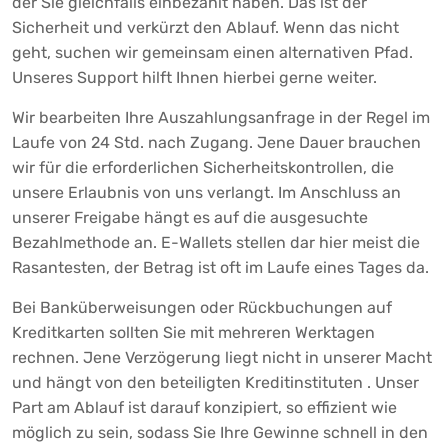
der Sie gleichfalls einbezahlt haben. Das ist der
Sicherheit und verkürzt den Ablauf. Wenn das nicht
geht, suchen wir gemeinsam einen alternativen Pfad.
Unseres Support hilft Ihnen hierbei gerne weiter.
Wir bearbeiten Ihre Auszahlungsanfrage in der Regel im
Laufe von 24 Std. nach Zugang. Jene Dauer brauchen
wir für die erforderlichen Sicherheitskontrollen, die
unsere Erlaubnis von uns verlangt. Im Anschluss an
unserer Freigabe hängt es auf die ausgesuchte
Bezahlmethode an. E-Wallets stellen dar hier meist die
Rasantesten, der Betrag ist oft im Laufe eines Tages da.
Bei Banküberweisungen oder Rückbuchungen auf
Kreditkarten sollten Sie mit mehreren Werktagen
rechnen. Jene Verzögerung liegt nicht in unserer Macht
und hängt von den beteiligten Kreditinstituten . Unser
Part am Ablauf ist darauf konzipiert, so effizient wie
möglich zu sein, sodass Sie Ihre Gewinne schnell in den