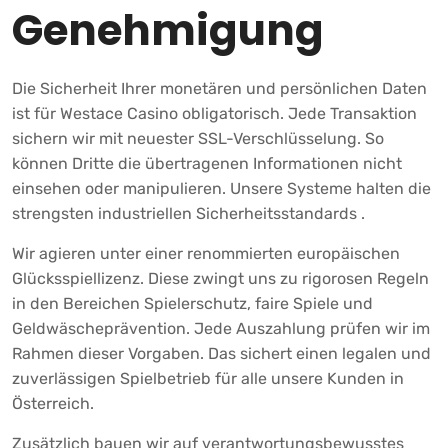
Genehmigung
Die Sicherheit Ihrer monetären und persönlichen Daten
ist für Westace Casino obligatorisch. Jede Transaktion
sichern wir mit neuester SSL-Verschlüsselung. So
können Dritte die übertragenen Informationen nicht
einsehen oder manipulieren. Unsere Systeme halten die
strengsten industriellen Sicherheitsstandards .
Wir agieren unter einer renommierten europäischen
Glücksspiellizenz. Diese zwingt uns zu rigorosen Regeln
in den Bereichen Spielerschutz, faire Spiele und
Geldwäscheprävention. Jede Auszahlung prüfen wir im
Rahmen dieser Vorgaben. Das sichert einen legalen und
zuverlässigen Spielbetrieb für alle unsere Kunden in
Österreich.
Zusätzlich bauen wir auf verantwortungsbewusstes