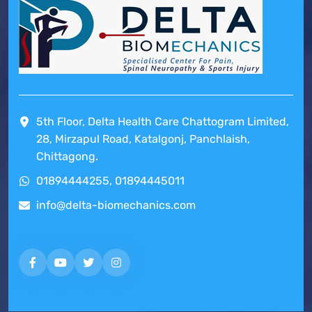
5th Floor, Delta Health Care Chattogram Limited,
28, Mirzapul Road, Katalgonj, Panchlaish,
Chittagong.
01894444255, 01894445011
info@delta-biomechanics.com