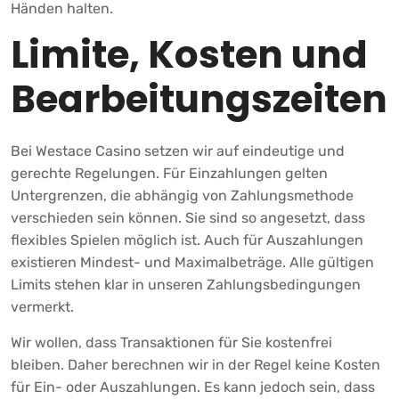
Händen halten.
Limite, Kosten und
Bearbeitungszeiten
Bei Westace Casino setzen wir auf eindeutige und
gerechte Regelungen. Für Einzahlungen gelten
Untergrenzen, die abhängig von Zahlungsmethode
verschieden sein können. Sie sind so angesetzt, dass
flexibles Spielen möglich ist. Auch für Auszahlungen
existieren Mindest- und Maximalbeträge. Alle gültigen
Limits stehen klar in unseren Zahlungsbedingungen
vermerkt.
Wir wollen, dass Transaktionen für Sie kostenfrei
bleiben. Daher berechnen wir in der Regel keine Kosten
für Ein- oder Auszahlungen. Es kann jedoch sein, dass