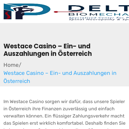
Westace Casino – Ein- und
Auszahlungen in Österreich
Home
/
Westace Casino – Ein- und Auszahlungen in
Österreich
Im Westace Casino sorgen wir dafür, dass unsere Spieler
in Österreich ihre Finanzen zuverlässig und einfach
verwalten können. Ein flüssiger Zahlungsverkehr macht
das Spielen erst wirklich komfortabel. Deshalb finden Sie