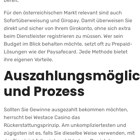
bereit.
Für den österreichischen Markt relevant sind auch
Sofortüberweisung und Giropay. Damit überweisen Sie
direkt und sicher von Ihrem Girokonto, ohne sich extra
beim Dienstleister registrieren zu müssen. Wer sein
Budget im Blick behalten möchte, setzt oft zu Prepaid-
Lösungen wie der Paysafecard. Jede Methode bietet
ihre eigenen Vorteile.
Auszahlungsmöglic
und Prozess
Sollten Sie Gewinne ausgezahlt bekommen möchten,
herrscht bei Westace Casino das
Rückerstattungsprinzip. Am unkompliziertesten und
zügigsten ist es, falls Sie dieselbe Weise verwenden, mit