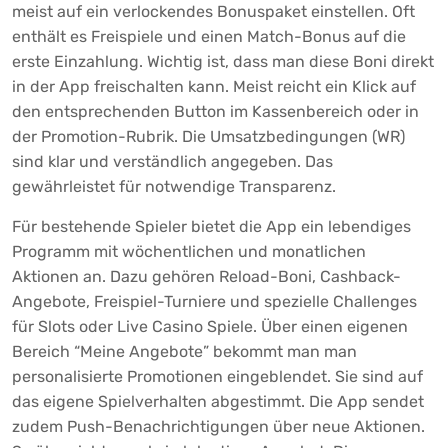
meist auf ein verlockendes Bonuspaket einstellen. Oft
enthält es Freispiele und einen Match-Bonus auf die
erste Einzahlung. Wichtig ist, dass man diese Boni direkt
in der App freischalten kann. Meist reicht ein Klick auf
den entsprechenden Button im Kassenbereich oder in
der Promotion-Rubrik. Die Umsatzbedingungen (WR)
sind klar und verständlich angegeben. Das
gewährleistet für notwendige Transparenz.
Für bestehende Spieler bietet die App ein lebendiges
Programm mit wöchentlichen und monatlichen
Aktionen an. Dazu gehören Reload-Boni, Cashback-
Angebote, Freispiel-Turniere und spezielle Challenges
für Slots oder Live Casino Spiele. Über einen eigenen
Bereich “Meine Angebote” bekommt man man
personalisierte Promotionen eingeblendet. Sie sind auf
das eigene Spielverhalten abgestimmt. Die App sendet
zudem Push-Benachrichtigungen über neue Aktionen.