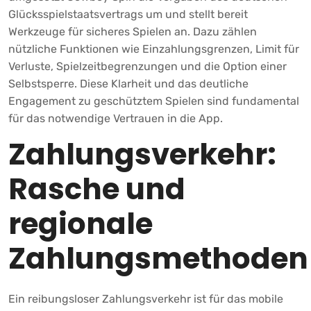
Glücksspielstaatsvertrags um und stellt bereit
Werkzeuge für sicheres Spielen an. Dazu zählen
nützliche Funktionen wie Einzahlungsgrenzen, Limit für
Verluste, Spielzeitbegrenzungen und die Option einer
Selbstsperre. Diese Klarheit und das deutliche
Engagement zu geschütztem Spielen sind fundamental
für das notwendige Vertrauen in die App.
Zahlungsverkehr:
Rasche und
regionale
Zahlungsmethoden
Ein reibungsloser Zahlungsverkehr ist für das mobile