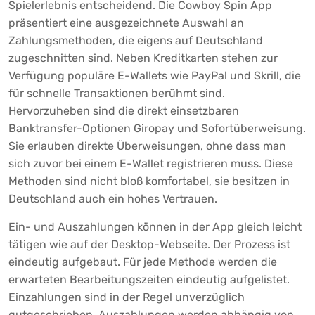
Spielerlebnis entscheidend. Die Cowboy Spin App
präsentiert eine ausgezeichnete Auswahl an
Zahlungsmethoden, die eigens auf Deutschland
zugeschnitten sind. Neben Kreditkarten stehen zur
Verfügung populäre E-Wallets wie PayPal und Skrill, die
für schnelle Transaktionen berühmt sind.
Hervorzuheben sind die direkt einsetzbaren
Banktransfer-Optionen Giropay und Sofortüberweisung.
Sie erlauben direkte Überweisungen, ohne dass man
sich zuvor bei einem E-Wallet registrieren muss. Diese
Methoden sind nicht bloß komfortabel, sie besitzen in
Deutschland auch ein hohes Vertrauen.
Ein- und Auszahlungen können in der App gleich leicht
tätigen wie auf der Desktop-Webseite. Der Prozess ist
eindeutig aufgebaut. Für jede Methode werden die
erwarteten Bearbeitungszeiten eindeutig aufgelistet.
Einzahlungen sind in der Regel unverzüglich
gutgeschrieben. Auszahlungen werden abhängig von