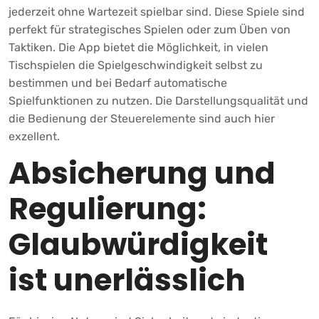
jederzeit ohne Wartezeit spielbar sind. Diese Spiele sind
perfekt für strategisches Spielen oder zum Üben von
Taktiken. Die App bietet die Möglichkeit, in vielen
Tischspielen die Spielgeschwindigkeit selbst zu
bestimmen und bei Bedarf automatische
Spielfunktionen zu nutzen. Die Darstellungsqualität und
die Bedienung der Steuerelemente sind auch hier
exzellent.
Absicherung und
Regulierung:
Glaubwürdigkeit
ist unerlässlich