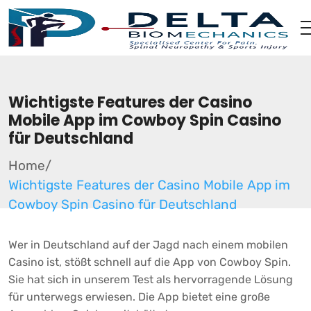
Wichtigste Features der Casino
Mobile App im Cowboy Spin Casino
für Deutschland
Home
/
Wichtigste Features der Casino Mobile App im
Cowboy Spin Casino für Deutschland
Wer in Deutschland auf der Jagd nach einem mobilen
Casino ist, stößt schnell auf die App von Cowboy Spin.
Sie hat sich in unserem Test als hervorragende Lösung
für unterwegs erwiesen. Die App bietet eine große