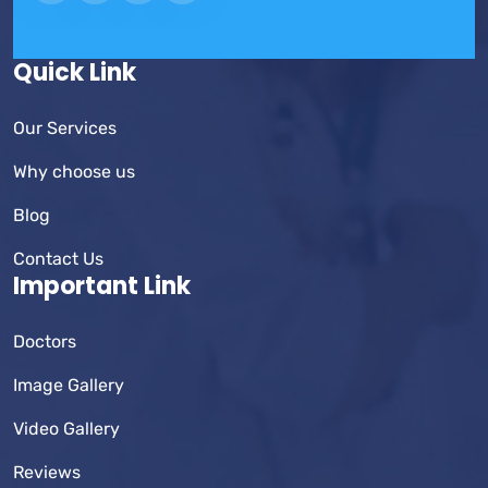
Quick Link
Our Services
Why choose us
Blog
Contact Us
Important Link
Doctors
Image Gallery
Video Gallery
Reviews