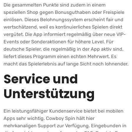
Die gesammelten Punkte sind zudem in einem
speziellen Shop gegen Bonusguthaben oder Freispiele
einlösen. Dieses Belohnungssystem erscheint fair und
wertschätzend, weil es kontinuierliches Spielen direkt
vergütet. Die App informiert regelmäßig über neue VIP-
Events oder Sonderaktionen für höhere Level. Für
deutsche Spieler, die regelmäßig in der App aktiv sind,
liefert dieses Programm einen echten Mehrwert. Es
macht das Spielerlebnis auf lange Sicht noch lohnender.
Service und
Unterstützung
Ein leistungsfähiger Kundenservice bietet bei mobilen
Apps sehr wichtig. Cowboy Spin hält hier
mehrkanaligen Support zur Verfügung. Eingebunden in