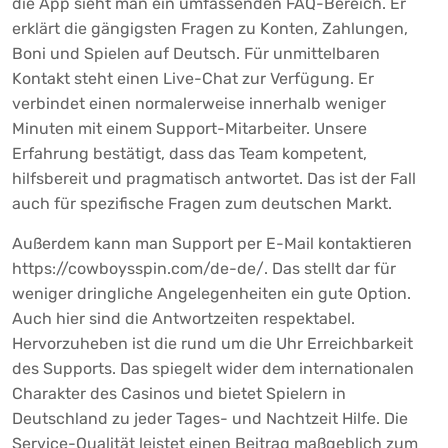
die App sieht man ein umfassenden FAQ-Bereich. Er
erklärt die gängigsten Fragen zu Konten, Zahlungen,
Boni und Spielen auf Deutsch. Für unmittelbaren
Kontakt steht einen Live-Chat zur Verfügung. Er
verbindet einen normalerweise innerhalb weniger
Minuten mit einem Support-Mitarbeiter. Unsere
Erfahrung bestätigt, dass das Team kompetent,
hilfsbereit und pragmatisch antwortet. Das ist der Fall
auch für spezifische Fragen zum deutschen Markt.
Außerdem kann man Support per E-Mail kontaktieren
https://cowboysspin.com/de-de/
. Das stellt dar für
weniger dringliche Angelegenheiten ein gute Option.
Auch hier sind die Antwortzeiten respektabel.
Hervorzuheben ist die rund um die Uhr Erreichbarkeit
des Supports. Das spiegelt wider dem internationalen
Charakter des Casinos und bietet Spielern in
Deutschland zu jeder Tages- und Nachtzeit Hilfe. Die
Service-Qualität leistet einen Beitrag maßgeblich zum