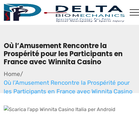
Où l’Amusement Rencontre la
Prospérité pour les Participants en
France avec Winnita Casino
Home
/
Où l’Amusement Rencontre la Prospérité pour
les Participants en France avec Winnita Casino