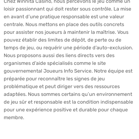
Chez Winnita Casino, nous percevons le jeu comme un
loisir passionnant qui doit rester sous contrôle. La mise
en avant d’une pratique responsable est une valeur
centrale. Nous mettons en place des outils concrets
pour assister nos joueurs à maintenir la maîtrise. Vous
pouvez établir des limites de dépôt, de perte ou de
temps de jeu, ou requérir une période d’auto-exclusion.
Nous proposons aussi des liens directs vers des
organismes d’aide spécialisés comme le site
gouvernemental Joueurs Info Service. Notre équipe est
préparée pour reconnaître les signes de jeu
problématique et peut diriger vers des ressources
adaptées. Nous sommes certains qu’un environnement
de jeu sûr et responsable est la condition indispensable
pour une expérience positive et durable pour chaque
membre.