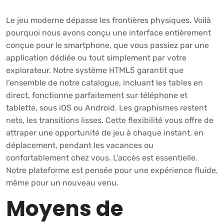
Le jeu moderne dépasse les frontières physiques. Voilà
pourquoi nous avons conçu une interface entièrement
conçue pour le smartphone, que vous passiez par une
application dédiée ou tout simplement par votre
explorateur. Notre système HTML5 garantit que
l’ensemble de notre catalogue, incluant les tables en
direct, fonctionne parfaitement sur téléphone et
tablette, sous iOS ou Android. Les graphismes restent
nets, les transitions lisses. Cette flexibilité vous offre de
attraper une opportunité de jeu à chaque instant, en
déplacement, pendant les vacances ou
confortablement chez vous. L’accès est essentielle.
Notre plateforme est pensée pour une expérience fluide,
même pour un nouveau venu.
Moyens de