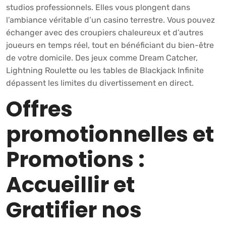
studios professionnels. Elles vous plongent dans
l’ambiance véritable d’un casino terrestre. Vous pouvez
échanger avec des croupiers chaleureux et d’autres
joueurs en temps réel, tout en bénéficiant du bien-être
de votre domicile. Des jeux comme Dream Catcher,
Lightning Roulette ou les tables de Blackjack Infinite
dépassent les limites du divertissement en direct.
Offres
promotionnelles et
Promotions :
Accueillir et
Gratifier nos