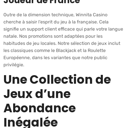
Joueur de France
Outre de la dimension technique, Winnita Casino
cherche à saisir l’esprit du jeu à la française. Cela
signifie un support client efficace qui parle votre langue
natale. Nos promotions sont adaptées pour les
habitudes de jeu locales. Notre sélection de jeux inclut
les classiques comme le Blackjack et la Roulette
Européenne, dans les variantes que notre public
privilégie.
Une Collection de
Jeux d’une
Abondance
Inégalée