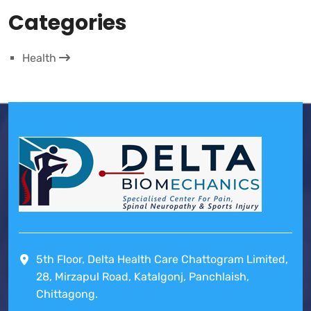
Categories
Health
5th Floor, Delta Health Care Chattogram Limited,
28, Mirzapul Road, Katalgonj, Panchlaish,
Chittagong.