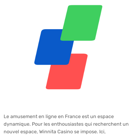
Le amusement en ligne en France est un espace
dynamique. Pour les enthousiastes qui recherchent un
nouvel espace,
Winnita Casino
se impose. Ici,