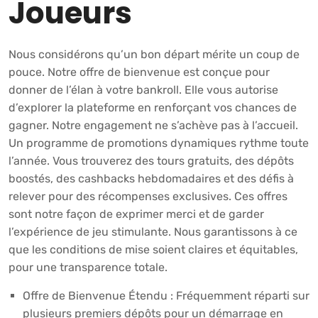
Joueurs
Nous considérons qu’un bon départ mérite un coup de
pouce. Notre offre de bienvenue est conçue pour
donner de l’élan à votre bankroll. Elle vous autorise
d’explorer la plateforme en renforçant vos chances de
gagner. Notre engagement ne s’achève pas à l’accueil.
Un programme de promotions dynamiques rythme toute
l’année. Vous trouverez des tours gratuits, des dépôts
boostés, des cashbacks hebdomadaires et des défis à
relever pour des récompenses exclusives. Ces offres
sont notre façon de exprimer merci et de garder
l’expérience de jeu stimulante. Nous garantissons à ce
que les conditions de mise soient claires et équitables,
pour une transparence totale.
Offre de Bienvenue Étendu : Fréquemment réparti sur
plusieurs premiers dépôts pour un démarrage en