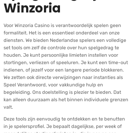
Winzoria
Voor Winzoria Casino is verantwoordelijk spelen geen
formaliteit. Het is een essentieel onderdeel van onze
diensten. We bieden Nederlandse spelers een volledige
set tools om zelf de controle over hun spelgedrag te
houden. Je kunt persoonlijke limieten instellen voor
stortingen, verliezen of speeluren. Je kunt een time-out
indienen, of jezelf voor een langere periode blokkeren.
We zetten ook directe verwijzingen naar instanties als
Speel Verantwoord, voor vakkundige hulp en
begeleiding. Ons doelstelling is plezier te bieden. Dat
kan alleen duurzaam als het binnen individuele grenzen
valt.
Deze tools zijn eenvoudig te ontdekken en te benutten
in je spelersprofiel. Je bepaalt dagelijkse, per week of