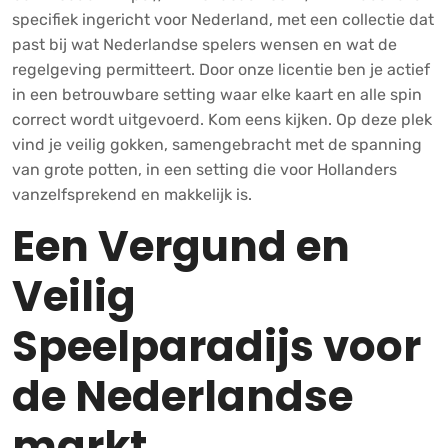
specifiek ingericht voor Nederland, met een collectie dat
past bij wat Nederlandse spelers wensen en wat de
regelgeving permitteert. Door onze licentie ben je actief
in een betrouwbare setting waar elke kaart en alle spin
correct wordt uitgevoerd. Kom eens kijken. Op deze plek
vind je veilig gokken, samengebracht met de spanning
van grote potten, in een setting die voor Hollanders
vanzelfsprekend en makkelijk is.
Een Vergund en
Veilig
Speelparadijs voor
de Nederlandse
markt