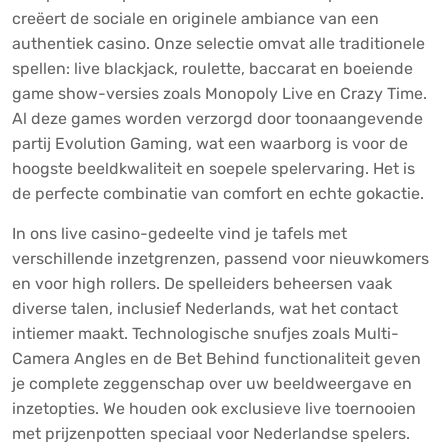
creëert de sociale en originele ambiance van een
authentiek casino. Onze selectie omvat alle traditionele
spellen: live blackjack, roulette, baccarat en boeiende
game show-versies zoals Monopoly Live en Crazy Time.
Al deze games worden verzorgd door toonaangevende
partij Evolution Gaming, wat een waarborg is voor de
hoogste beeldkwaliteit en soepele spelervaring. Het is
de perfecte combinatie van comfort en echte gokactie.
In ons live casino-gedeelte vind je tafels met
verschillende inzetgrenzen, passend voor nieuwkomers
en voor high rollers. De spelleiders beheersen vaak
diverse talen, inclusief Nederlands, wat het contact
intiemer maakt. Technologische snufjes zoals Multi-
Camera Angles en de Bet Behind functionaliteit geven
je complete zeggenschap over uw beeldweergave en
inzetopties. We houden ook exclusieve live toernooien
met prijzenpotten speciaal voor Nederlandse spelers.