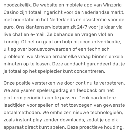
noodzakelijk. De website en mobiele app van Winzoria
Casino zijn totaal ingericht voor de Nederlandse markt,
met oriëntatie in het Nederlands en assistentie voor de
euro. Ons klantenserviceteam zit 24/7 voor je klaar via
live chat en e-mail. Ze behandelen vragen vlot en
kundig. Of het nu gaat om hulp bij accountverificatie,
uitleg over bonusvoorwaarden of een technisch
probleem, we streven ernaar elke vraag binnen enkele
minuten op te lossen. Deze aandacht garandeert dat je
je totaal op het spelplezier kunt concentreren.
Onze positie versterken we door continu te verbeteren.
We analyseren spelersgedrag en feedback om het
platform periodiek aan te passen. Denk aan kortere
laadtijden voor spellen of het toevoegen van gewenste
betaalmethoden. We omhelzen nieuwe technologieën,
zoals instant play zonder downloads, zodat je op elk
apparaat direct kunt spelen. Deze proactieve houding,