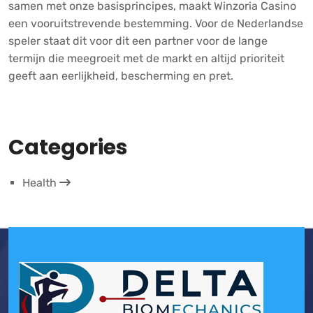
samen met onze basisprincipes, maakt Winzoria Casino
een vooruitstrevende bestemming. Voor de Nederlandse
speler staat dit voor dit een partner voor de lange
termijn die meegroeit met de markt en altijd prioriteit
geeft aan eerlijkheid, bescherming en pret.
Categories
Health