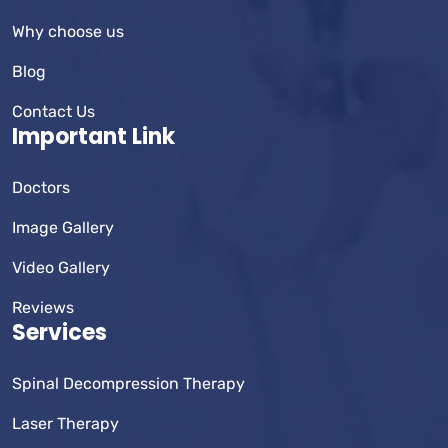
Why choose us
Blog
Contact Us
Important Link
Doctors
Image Gallery
Video Gallery
Reviews
Services
Spinal Decompression Therapy
Laser Therapy