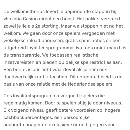
De welkomstbonus levert je beginnende stappen bij
Winzoria Casino direct een boost. Het pakket versterkt
zowel je 1e als 2e storting. Maar we stoppen niet na het
welkom. We gaan door onze spelers vergoeden met
wekelijkse reload bonussen, gratis spins acties en een
uitgebreid loyaliteitsprogramma. Wat ons uniek maakt, is
de transparantie. We toepassen realistische
inzetvereisten en bieden duidelijke spelrestricties aan.
Een bonus is pas echt waardevol als je hem ook
daadwerkelijk kunt uitcashen. Dit oprechte beleid is de
basis van onze relatie met de Nederlandse spelers.
Ons loyaliteitsprogramma vergoedt spelers die
regelmatig komen. Door te spelen stijg je door niveaus.
Elk volgend niveau geeft betere voordelen op: hogere
cashbackpercentages, een persoonlijke
accountmanager en exclusieve uitnodigingen voor