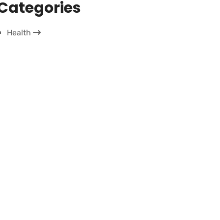
Categories
Health