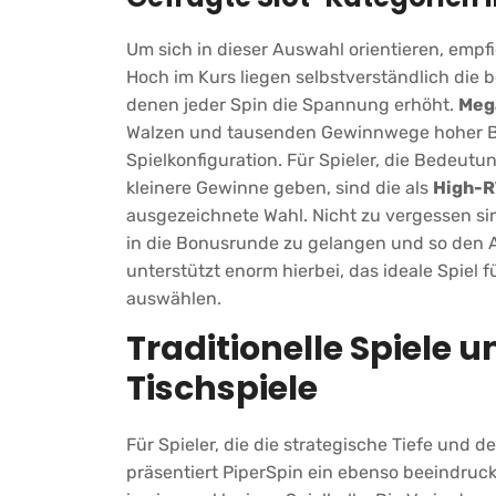
Um sich in dieser Auswahl orientieren, empfie
Hoch im Kurs liegen selbstverständlich die 
denen jeder Spin die Spannung erhöht.
Meg
Walzen und tausenden Gewinnwege hoher Bel
Spielkonfiguration. Für Spieler, die Bedeut
kleinere Gewinne geben, sind die als
High-R
ausgezeichnete Wahl. Nicht zu vergessen si
in die Bonusrunde zu gelangen und so den A
unterstützt enorm hierbei, das ideale Spie
auswählen.
Traditionelle Spiele u
Tischspiele
Für Spieler, die die strategische Tiefe und d
präsentiert PiperSpin ein ebenso beeindruc