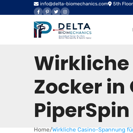
info@delta-biomechanics.com
5th Floo
Wirklich
Zocker in
PiperSpin
Home
/
Wirkliche Casino-Spannung für