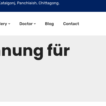
Katalgonj, Panchlaish, Chittagong.
lery
Doctor
Blog
Contact
nung für