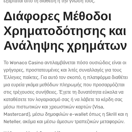
εξαρτάται από τη διάθεση ή την γνώση τους.
Διάφορες Μέθοδοι
Χρηματοδότησης και
Ανάληψης χρημάτων
Το Wonaco Casino αντιλαμβάνεται πόσο ουσιώδεις είναι οι
γρήγορες, προστατευμένες και λιτές συναλλαγές για τους
Έλληνες παίκτες. Για αυτό τον σκοπό, η πλατφόρμα διαθέτει
μια ευρεία γκάμα μεθόδων πληρωμής που προσαρμόζεται
στις τρέχουσες συνήθειες. Έχετε τη δυνατότητα εύκολα να
καταθέσετε τον λογαριασμό σας ή να λάβετε τα κέρδη σας
μέσω πιστωτικών και χρεωστικών καρτών (Visa,
Mastercard), μέσω δημοφιλών e-wallet όπως η Skrill και η
Neteller, ακόμα και μέσω άμεσων τραπεζικών μεταφορών.