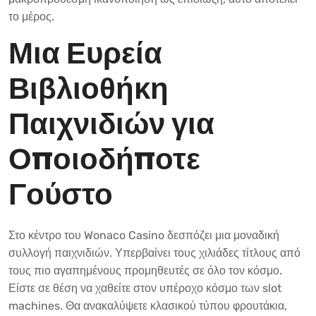
το μέρος.
Μια Ευρεία
Βιβλιοθήκη
Παιχνιδιών για
Οποιοδήποτε
Γούστο
Στο κέντρο του Wonaco Casino δεσπόζει μια μοναδική
συλλογή παιχνιδιών. Υπερβαίνει τους χιλιάδες τίτλους από
τους πιο αγαπημένους προμηθευτές σε όλο τον κόσμο.
Είστε σε θέση να χαθείτε στον υπέροχο κόσμο των slot
machines. Θα ανακαλύψετε κλασικού τύπου φρουτάκια,