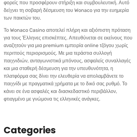
φορείς που προσφέρουν στήριξη και συμβουλευτική. Αυτό
δείχνει τη σοβαρή δέσμευση του Wonaco για την ευημερία
των παικτών του.
Το Wonaco Casino αποτελεί πλήρη και αξιόπιστη πρόταση
για τους Έλληνες επισκέπτες. Απευθύνεται σε εκείνους που
αναζητούν για μια premium εμπειρία online τζόγου χωρίς
περιττούς περιορισμούς. Με μια τεράστια συλλογή
παιχνιδιών, ανταγωνιστικά μπόνους, ασφαλείς συναλλαγές
και μια σταθερή δέσμευση για την υπευθυνότητα, η
πλατφόρμα σας δίνει την ελευθερία να απολαμβάνετε το
παιχνίδι με πραγματικά χρήματα με το δικό σας ρυθμό. Το
κάνει σε ένα ασφαλές και διασκεδαστικό περιβάλλον,
φτιαγμένο με γνώμονα τις ελληνικές ανάγκες.
Categories