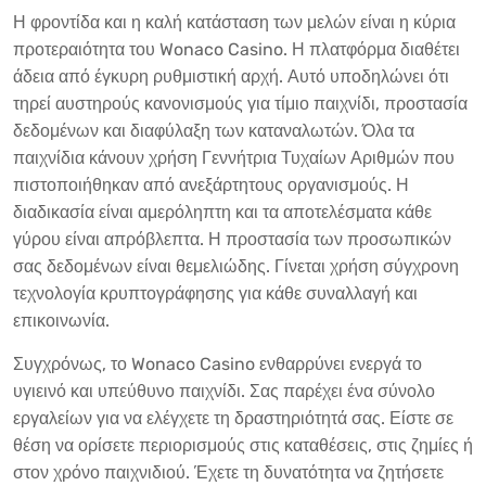
Η φροντίδα και η καλή κατάσταση των μελών είναι η κύρια
προτεραιότητα του Wonaco Casino. Η πλατφόρμα διαθέτει
άδεια από έγκυρη ρυθμιστική αρχή. Αυτό υποδηλώνει ότι
τηρεί αυστηρούς κανονισμούς για τίμιο παιχνίδι, προστασία
δεδομένων και διαφύλαξη των καταναλωτών. Όλα τα
παιχνίδια κάνουν χρήση Γεννήτρια Τυχαίων Αριθμών που
πιστοποιήθηκαν από ανεξάρτητους οργανισμούς. Η
διαδικασία είναι αμερόληπτη και τα αποτελέσματα κάθε
γύρου είναι απρόβλεπτα. Η προστασία των προσωπικών
σας δεδομένων είναι θεμελιώδης. Γίνεται χρήση σύγχρονη
τεχνολογία κρυπτογράφησης για κάθε συναλλαγή και
επικοινωνία.
Συγχρόνως, το Wonaco Casino ενθαρρύνει ενεργά το
υγιεινό και υπεύθυνο παιχνίδι. Σας παρέχει ένα σύνολο
εργαλείων για να ελέγχετε τη δραστηριότητά σας. Είστε σε
θέση να ορίσετε περιορισμούς στις καταθέσεις, στις ζημίες ή
στον χρόνο παιχνιδιού. Έχετε τη δυνατότητα να ζητήσετε