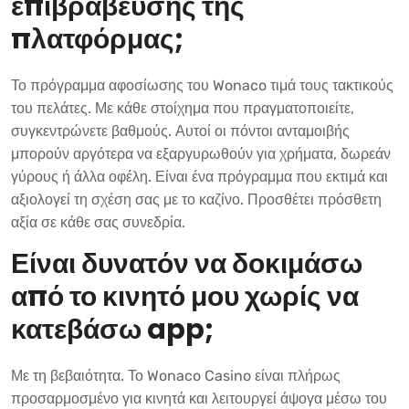
επιβράβευσης της
πλατφόρμας;
Το πρόγραμμα αφοσίωσης του Wonaco τιμά τους τακτικούς
του πελάτες. Με κάθε στοίχημα που πραγματοποιείτε,
συγκεντρώνετε βαθμούς. Αυτοί οι πόντοι ανταμοιβής
μπορούν αργότερα να εξαργυρωθούν για χρήματα, δωρεάν
γύρους ή άλλα οφέλη. Είναι ένα πρόγραμμα που εκτιμά και
αξιολογεί τη σχέση σας με το καζίνο. Προσθέτει πρόσθετη
αξία σε κάθε σας συνεδρία.
Είναι δυνατόν να δοκιμάσω
από το κινητό μου χωρίς να
κατεβάσω app;
Με τη βεβαιότητα. Το Wonaco Casino είναι πλήρως
προσαρμοσμένο για κινητά και λειτουργεί άψογα μέσω του