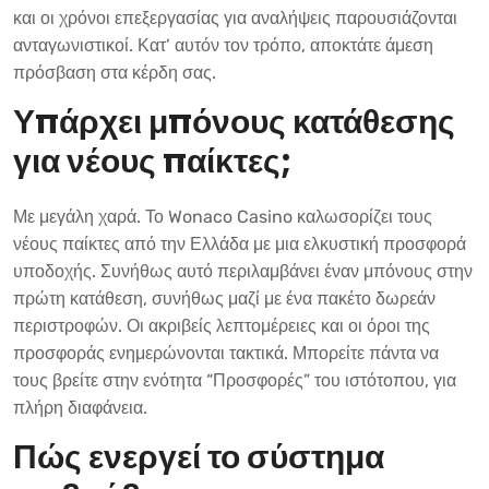
και οι χρόνοι επεξεργασίας για αναλήψεις παρουσιάζονται
ανταγωνιστικοί. Κατ’ αυτόν τον τρόπο, αποκτάτε άμεση
πρόσβαση στα κέρδη σας.
Υπάρχει μπόνους κατάθεσης
για νέους παίκτες;
Με μεγάλη χαρά. Το Wonaco Casino καλωσορίζει τους
νέους παίκτες από την Ελλάδα με μια ελκυστική προσφορά
υποδοχής. Συνήθως αυτό περιλαμβάνει έναν μπόνους στην
πρώτη κατάθεση, συνήθως μαζί με ένα πακέτο δωρεάν
περιστροφών. Οι ακριβείς λεπτομέρειες και οι όροι της
προσφοράς ενημερώνονται τακτικά. Μπορείτε πάντα να
τους βρείτε στην ενότητα “Προσφορές” του ιστότοπου, για
πλήρη διαφάνεια.
Πώς ενεργεί το σύστημα