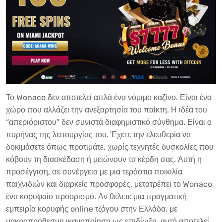
Το Wonaco δεν αποτελεί απλά ένα νόμιμο καζίνο. Είναι ένα
χώρο που αλλάζει την ανεξαρτησία του παίκτη. Η ιδέα του
“απεριόριστου” δεν συνιστά διαφημιστικό σύνθημα. Είναι ο
πυρήνας της λειτουργίας του. Έχετε την ελευθερία να
δοκιμάσετε όπως προτιμάτε, χωρίς τεχνητές δυσκολίες που
κόβουν τη διασκέδαση ή μειώνουν τα κέρδη σας. Αυτή η
προσέγγιση, σε συνέργεια με μια τεράστια ποικιλία
παιχνιδιών και διαρκείς προσφορές, μετατρέπει το Wonaco
ένα κορυφαίο προορισμό. Αν θέλετε μια πραγματική
εμπειρία κορυφής online τζόγου στην Ελλάδα, με
μακροπρόθεσμη ικανοποίηση ως επιδίωξη, αυτό αποτελεί