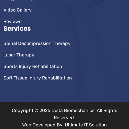
Video Gallery
Reviews
Services
Spinal Decompression Therapy
Laser Therapy
Sports Injury Rehabilitation
Soft Tissue Injury Rehabilitation
Copyright © 2026 Delta Biomechanics, All Rights
Reserved.
Web Developed By:
Ultimate IT Solution