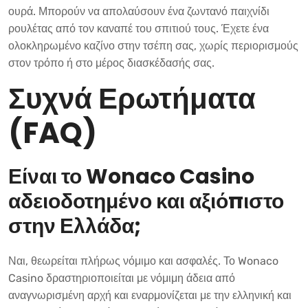
ουρά. Μπορούν να απολαύσουν ένα ζωντανό παιχνίδι
ρουλέτας από τον καναπέ του σπιτιού τους. Έχετε ένα
ολοκληρωμένο καζίνο στην τσέπη σας, χωρίς περιορισμούς
στον τρόπο ή στο μέρος διασκέδασής σας.
Συχνά Ερωτήματα
(FAQ)
Είναι το Wonaco Casino
αδειοδοτημένο και αξιόπιστο
στην Ελλάδα;
Ναι, θεωρείται πλήρως νόμιμο και ασφαλές. Το Wonaco
Casino δραστηριοποιείται με νόμιμη άδεια από
αναγνωρισμένη αρχή και εναρμονίζεται με την ελληνική και