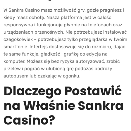
W Sankra Casino masz możliwość gry, gdzie pragniesz i
kiedy masz ochotę. Nasza platforma jest w całości
responsywna i funkcjonuje płynnie na telefonach oraz
urządzeniach przenośnych. Nie potrzebujesz instalować
czegokolwiek – potrzebujesz tylko przeglądarka w twoim
smartfonie. Interfejs dostosowuje się do rozmiaru, dając
te same funkcje, gładkość i grafikę co edycja na
komputer. Możesz się bez ryzyka autoryzować, zrobić
przelew i pograć w ulubioną grę podczas podróży
autobusem lub czekając w ogonku.
Dlaczego Postawić
na Właśnie Sankra
Casino?