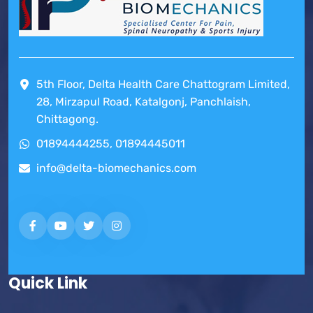
5th Floor, Delta Health Care Chattogram Limited,
28, Mirzapul Road, Katalgonj, Panchlaish,
Chittagong.
01894444255, 01894445011
info@delta-biomechanics.com
Quick Link