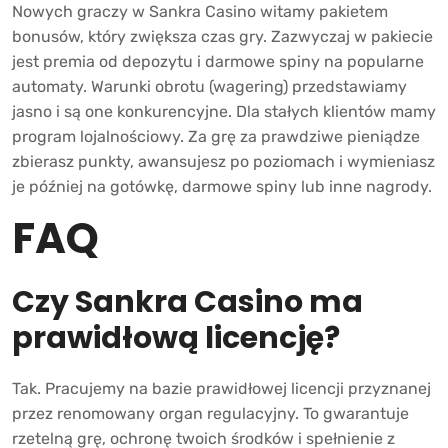
Nowych graczy w Sankra Casino witamy pakietem
bonusów, który zwiększa czas gry. Zazwyczaj w pakiecie
jest premia od depozytu i darmowe spiny na popularne
automaty. Warunki obrotu (wagering) przedstawiamy
jasno i są one konkurencyjne. Dla stałych klientów mamy
program lojalnościowy. Za grę za prawdziwe pieniądze
zbierasz punkty, awansujesz po poziomach i wymieniasz
je później na gotówkę, darmowe spiny lub inne nagrody.
FAQ
Czy Sankra Casino ma
prawidłową licencję?
Tak. Pracujemy na bazie prawidłowej licencji przyznanej
przez renomowany organ regulacyjny. To gwarantuje
rzetelną grę, ochronę twoich środków i spełnienie z