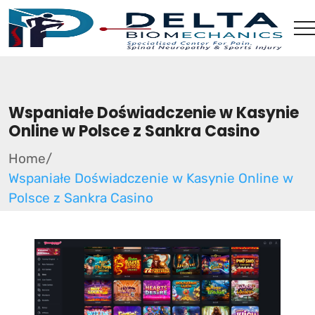
Wspaniałe Doświadczenie w Kasynie
Online w Polsce z Sankra Casino
Home
/
Wspaniałe Doświadczenie w Kasynie Online w
Polsce z Sankra Casino