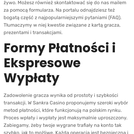
żywo. Możesz również skontaktować się do nas mailem
za pomocą formularza. Na portalu odnajdziesz też
bogatą część z najpopularniejszymi pytaniami (FAQ).
Tłumaczymy w niej kwestie związane z kartą gracza,
prezentami i transakcjami.
Formy Płatności i
Ekspresowe
Wypłaty
Zadowolenie gracza wynika od prostoty i szybkości
transakcji. W Sankra Casino proponujemy szeroki wybór
metod płatności, które funkcjonują na polskim rynku.
Proces wpłaty i wypłaty jest maksymalnie uproszczony.
Zabiegamy, żeby twoje wygrane trafiały na konto tak
szybko, jak to możliwe. Każda operacja jest bezpieczna i