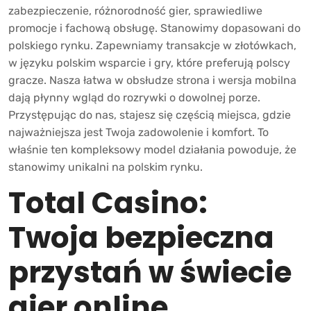
zabezpieczenie, różnorodność gier, sprawiedliwe
promocje i fachową obsługę. Stanowimy dopasowani do
polskiego rynku. Zapewniamy transakcje w złotówkach,
w języku polskim wsparcie i gry, które preferują polscy
gracze. Nasza łatwa w obsłudze strona i wersja mobilna
dają płynny wgląd do rozrywki o dowolnej porze.
Przystępując do nas, stajesz się częścią miejsca, gdzie
najważniejsza jest Twoja zadowolenie i komfort. To
właśnie ten kompleksowy model działania powoduje, że
stanowimy unikalni na polskim rynku.
Total Casino:
Twoja bezpieczna
przystań w świecie
gier online