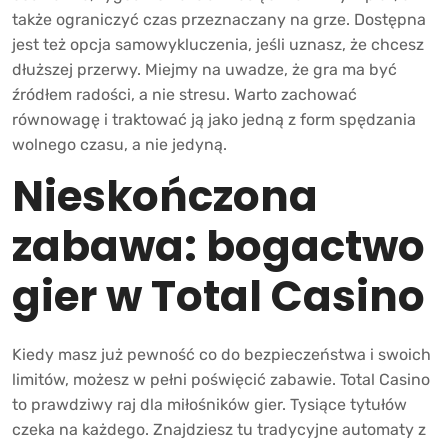
także ograniczyć czas przeznaczany na grze. Dostępna
jest też opcja samowykluczenia, jeśli uznasz, że chcesz
dłuższej przerwy. Miejmy na uwadze, że gra ma być
źródłem radości, a nie stresu. Warto zachować
równowagę i traktować ją jako jedną z form spędzania
wolnego czasu, a nie jedyną.
Nieskończona
zabawa: bogactwo
gier w Total Casino
Kiedy masz już pewność co do bezpieczeństwa i swoich
limitów, możesz w pełni poświęcić zabawie. Total Casino
to prawdziwy raj dla miłośników gier. Tysiące tytułów
czeka na każdego. Znajdziesz tu tradycyjne automaty z