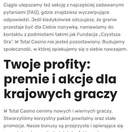
Ciągle ulepszamy też sekcję z najczęściej zadawanymi
pytaniami (FAQ), gdzie znajdziesz wyczerpujące
odpowiedzi. Jeśli kiedykolwiek odczujesz, że granie
przestaje być dla Ciebie rozrywką, namawiamy do
kontaktu z podmiotami takimi jak Fundacja „Czystsza
Gra”. W Total Casino nie jesteś pozostawiony. Budujemy
społeczność, w której opiekujemy się o siebie nawzajem.
Twoje profity:
premie i akcje dla
krajowych graczy
W Total Casino cenimy nowych i wiernych graczy.
Stworzyliśmy korzystny pakiet powitalny oraz stałe
promocje. Nasze bonusy są przejrzyste i opierające się