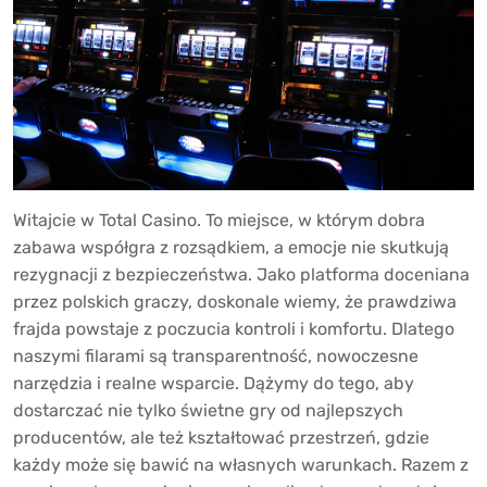
Witajcie w
Total Casino
. To miejsce, w którym dobra
zabawa współgra z rozsądkiem, a emocje nie skutkują
rezygnacji z bezpieczeństwa. Jako platforma doceniana
przez polskich graczy, doskonale wiemy, że prawdziwa
frajda powstaje z poczucia kontroli i komfortu. Dlatego
naszymi filarami są transparentność, nowoczesne
narzędzia i realne wsparcie. Dążymy do tego, aby
dostarczać nie tylko świetne gry od najlepszych
producentów, ale też kształtować przestrzeń, gdzie
każdy może się bawić na własnych warunkach. Razem z