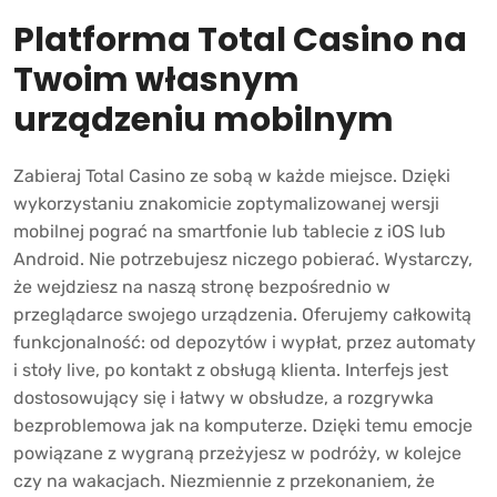
Platforma Total Casino na
Twoim własnym
urządzeniu mobilnym
Zabieraj Total Casino ze sobą w każde miejsce. Dzięki
wykorzystaniu znakomicie zoptymalizowanej wersji
mobilnej pograć na smartfonie lub tablecie z iOS lub
Android. Nie potrzebujesz niczego pobierać. Wystarczy,
że wejdziesz na naszą stronę bezpośrednio w
przeglądarce swojego urządzenia. Oferujemy całkowitą
funkcjonalność: od depozytów i wypłat, przez automaty
i stoły live, po kontakt z obsługą klienta. Interfejs jest
dostosowujący się i łatwy w obsłudze, a rozgrywka
bezproblemowa jak na komputerze. Dzięki temu emocje
powiązane z wygraną przeżyjesz w podróży, w kolejce
czy na wakacjach. Niezmiennie z przekonaniem, że