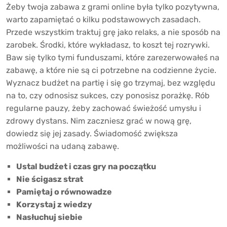
Żeby twoja zabawa z grami online była tylko pozytywna,
warto zapamiętać o kilku podstawowych zasadach.
Przede wszystkim traktuj grę jako relaks, a nie sposób na
zarobek. Środki, które wykładasz, to koszt tej rozrywki.
Baw się tylko tymi funduszami, które zarezerwowałeś na
zabawę, a które nie są ci potrzebne na codzienne życie.
Wyznacz budżet na partię i się go trzymaj, bez względu
na to, czy odnosisz sukces, czy ponosisz porażkę. Rób
regularne pauzy, żeby zachować świeżość umysłu i
zdrowy dystans. Nim zaczniesz grać w nową grę,
dowiedz się jej zasady. Świadomość zwiększa
możliwości na udaną zabawę.
Ustal budżet i czas gry na początku
Nie ścigasz strat
Pamiętaj o równowadze
Korzystaj z wiedzy
Nasłuchuj siebie