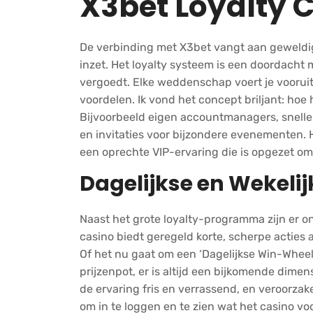
X3bet Loyalty 
De verbinding met X3bet vangt aan geweldig
inzet. Het loyalty systeem is een doordacht
vergoedt. Elke weddenschap voert je vooruit
voordelen. Ik vond het concept briljant: hoe 
Bijvoorbeeld eigen accountmanagers, snelle
en invitaties voor bijzondere evenementen. H
een oprechte VIP-ervaring die is opgezet om 
Dagelijkse en Wekelij
Naast het grote loyalty-programma zijn er o
casino biedt geregeld korte, scherpe acties a
Of het nu gaat om een ‘Dagelijkse Win-Wheel’
prijzenpot, er is altijd een bijkomende dime
de ervaring fris en verrassend, en veroorzak
om in te loggen en te zien wat het casino vo