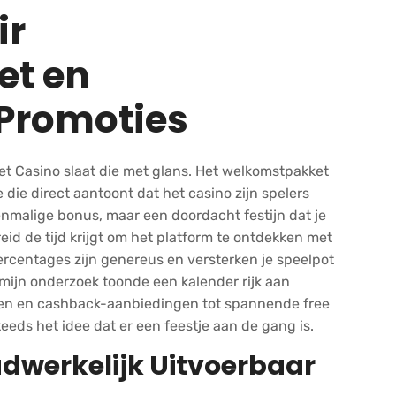
ir
t en
 Promoties
bet Casino slaat die met glans. Het welkomstpakket
die direct aantoont dat het casino zijn spelers
enmalige bonus, maar een doordacht festijn dat je
eid de tijd krijgt om het platform te ontdekken met
ercentages zijn genereus en versterken je speelpot
 mijn onderzoek toonde een kalender rijk aan
sen en cashback-aanbiedingen tot spannende free
teeds het idee dat er een feestje aan de gang is.
dwerkelijk Uitvoerbaar