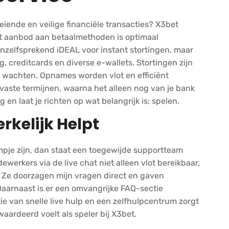
oeiende en veilige financiële transacties? X3bet
Het aanbod aan betaalmethoden is optimaal
nzelfsprekend iDEAL voor instant stortingen, maar
, creditcards en diverse e-wallets. Stortingen zijn
 te wachten. Opnames worden vlot en efficiënt
 vaste termijnen, waarna het alleen nog van je bank
 en laat je richten op wat belangrijk is: spelen.
rkelijk Helpt
empje zijn, dan staat een toegewijde supportteam
ewerkers via de live chat niet alleen vlot bereikbaar,
. Ze doorzagen mijn vragen direct en gaven
Daarnaast is er een omvangrijke FAQ-sectie
ie van snelle live hulp en een zelfhulpcentrum zorgt
waardeerd voelt als speler bij X3bet.