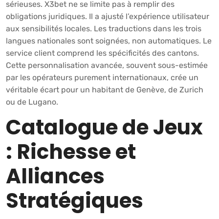
sérieuses. X3bet ne se limite pas à remplir des
obligations juridiques. Il a ajusté l’expérience utilisateur
aux sensibilités locales. Les traductions dans les trois
langues nationales sont soignées, non automatiques. Le
service client comprend les spécificités des cantons.
Cette personnalisation avancée, souvent sous-estimée
par les opérateurs purement internationaux, crée un
véritable écart pour un habitant de Genève, de Zurich
ou de Lugano.
Catalogue de Jeux
: Richesse et
Alliances
Stratégiques