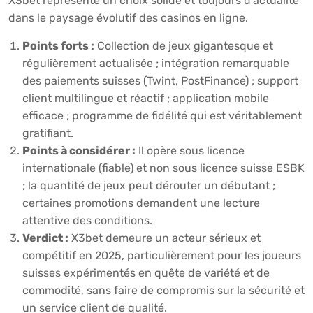
X3bet représente un choix solide et toujours d’actualité
dans le paysage évolutif des casinos en ligne.
Points forts :
Collection de jeux gigantesque et
régulièrement actualisée ; intégration remarquable
des paiements suisses (Twint, PostFinance) ; support
client multilingue et réactif ; application mobile
efficace ; programme de fidélité qui est véritablement
gratifiant.
Points à considérer :
Il opère sous licence
internationale (fiable) et non sous licence suisse ESBK
; la quantité de jeux peut dérouter un débutant ;
certaines promotions demandent une lecture
attentive des conditions.
Verdict :
X3bet demeure un acteur sérieux et
compétitif en 2025, particulièrement pour les joueurs
suisses expérimentés en quête de variété et de
commodité, sans faire de compromis sur la sécurité et
un service client de qualité.