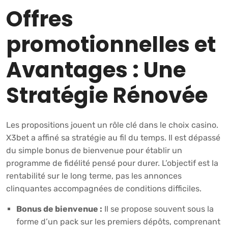
Offres
promotionnelles et
Avantages : Une
Stratégie Rénovée
Les propositions jouent un rôle clé dans le choix casino.
X3bet a affiné sa stratégie au fil du temps. Il est dépassé
du simple bonus de bienvenue pour établir un
programme de fidélité pensé pour durer. L’objectif est la
rentabilité sur le long terme, pas les annonces
clinquantes accompagnées de conditions difficiles.
Bonus de bienvenue :
Il se propose souvent sous la
forme d’un pack sur les premiers dépôts, comprenant