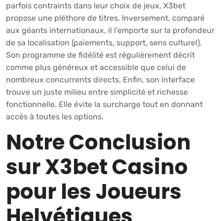
parfois contraints dans leur choix de jeux, X3bet
propose une pléthore de titres. Inversement, comparé
aux géants internationaux, il l’emporte sur la profondeur
de sa localisation (paiements, support, sens culturel).
Son programme de fidélité est régulièrement décrit
comme plus généreux et accessible que celui de
nombreux concurrents directs. Enfin, son interface
trouve un juste milieu entre simplicité et richesse
fonctionnelle. Elle évite la surcharge tout en donnant
accès à toutes les options.
Notre Conclusion
sur X3bet Casino
pour les Joueurs
Helvétiques