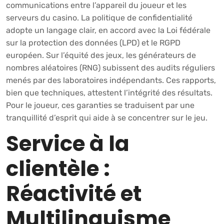
communications entre l’appareil du joueur et les
serveurs du casino. La politique de confidentialité
adopte un langage clair, en accord avec la Loi fédérale
sur la protection des données (LPD) et le RGPD
européen. Sur l’équité des jeux, les générateurs de
nombres aléatoires (RNG) subissent des audits réguliers
menés par des laboratoires indépendants. Ces rapports,
bien que techniques, attestent l’intégrité des résultats.
Pour le joueur, ces garanties se traduisent par une
tranquillité d’esprit qui aide à se concentrer sur le jeu.
Service à la
clientèle :
Réactivité et
Multilinguisme