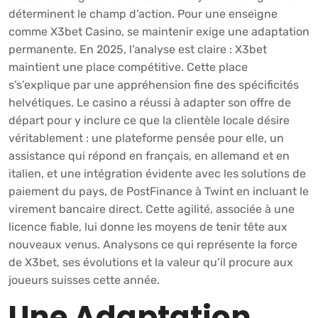
déterminent le champ d’action. Pour une enseigne
comme X3bet Casino, se maintenir exige une adaptation
permanente. En 2025, l’analyse est claire : X3bet
maintient une place compétitive. Cette place
s’s’explique par une appréhension fine des spécificités
helvétiques. Le casino a réussi à adapter son offre de
départ pour y inclure ce que la clientèle locale désire
véritablement : une plateforme pensée pour elle, un
assistance qui répond en français, en allemand et en
italien, et une intégration évidente avec les solutions de
paiement du pays, de PostFinance à Twint en incluant le
virement bancaire direct. Cette agilité, associée à une
licence fiable, lui donne les moyens de tenir tête aux
nouveaux venus. Analysons ce qui représente la force
de X3bet, ses évolutions et la valeur qu’il procure aux
joueurs suisses cette année.
Une Adaptation