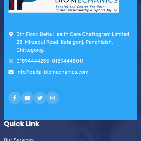
5th Floor, Delta Health Care Chattogram Limited,
28, Mirzapul Road, Katalgonj, Panchlaish,
Chittagong.
01894444255, 01894445011
info@delta-biomechanics.com
Quick Link
Our Services