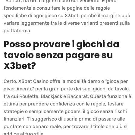
“Banco”, ha un margine molto conveniente. È però
fondamentale consultare le pagine delle regole
specifiche di ogni gioco su X3bet, perché il margine può
variare leggermente tra le diverse varianti presenti sulla
piattaforma.
Posso provare i giochi da
tavolo senza pagare su
X3bet?
Certo. X3bet Casino offre la modalità demo o “gioca per
divertimento” per la gran parte dei suoi giochi da tavolo,
tra cui Roulette, Blackjack e Baccarat. Questa funzione è
ottima per prendere confidenza con le regole, testare
strategie o semplicemente godersi il gioco senza rischi
finanziari. Ti suggerisco di usarla prima di passare alle
puntate con denaro reale, per trovare il titolo che più si
addice al tuo stile.