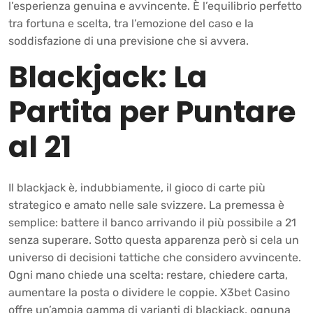
l’esperienza genuina e avvincente. È l’equilibrio perfetto
tra fortuna e scelta, tra l’emozione del caso e la
soddisfazione di una previsione che si avvera.
Blackjack: La
Partita per Puntare
al 21
Il blackjack è, indubbiamente, il gioco di carte più
strategico e amato nelle sale svizzere. La premessa è
semplice: battere il banco arrivando il più possibile a 21
senza superare. Sotto questa apparenza però si cela un
universo di decisioni tattiche che considero avvincente.
Ogni mano chiede una scelta: restare, chiedere carta,
aumentare la posta o dividere le coppie. X3bet Casino
offre un’ampia gamma di varianti di blackjack, ognuna