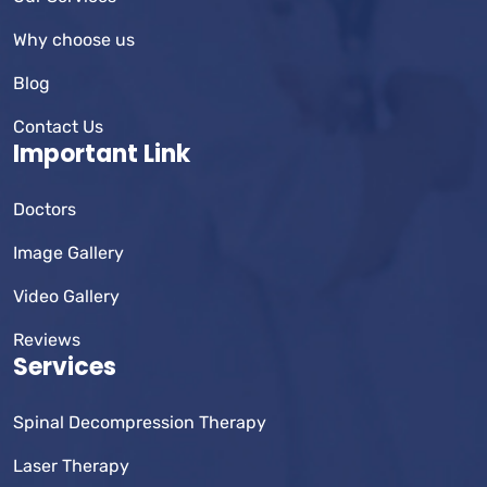
Why choose us
Blog
Contact Us
Important Link
Doctors
Image Gallery
Video Gallery
Reviews
Services
Spinal Decompression Therapy
Laser Therapy