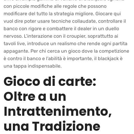
con piccole modifiche alle regole che possono
modificare del tutto la strategia migliore. Giocare qui
vuol dire poter usare tecniche collaudate, controllare il
banco con rigore e combattere il dealer in un duello
nervoso. L’interazione con il croupier, soprattutto ai
tavoli live, introduce un realismo che rende ogni partita
appagante. Per chi cerca un gioco dove la competizione
è contro il banco e l’abilità è importante, il blackjack è
una tappa indispensabile.
Gioco di carte:
Oltre a un
Intrattenimento,
una Tradizione