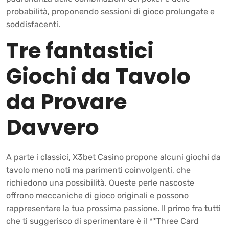
probabilità, proponendo sessioni di gioco prolungate e
soddisfacenti.
Tre fantastici
Giochi da Tavolo
da Provare
Davvero
A parte i classici, X3bet Casino propone alcuni giochi da
tavolo meno noti ma parimenti coinvolgenti, che
richiedono una possibilità. Queste perle nascoste
offrono meccaniche di gioco originali e possono
rappresentare la tua prossima passione. Il primo fra tutti
che ti suggerisco di sperimentare è il **Three Card