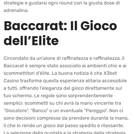
strategie e gustarsi ogni round con la giusta dose di
adrenalina.
Baccarat: Il Gioco
dell’Elite
Circondato da un’alone di raffinatezza e raffinatezza, il
Baccarat è sempre stato associato ai ambienti chic e ai
scommettitori d’élite. La buona notizia è che X3bet
Casino trasforma questa esperienza elitaria accessibile
a tutti, offrendo l’eleganza del gioco direttamente sul
tuo schermo. Le regole sono sorprendentemente
semplici: scommetti su chi avrà la mano vincente tra
“Giocatore”, “Banco” o un eventuale “Pareggio”. Non ci
sono decisioni complesse da prendere durante la mano,
il che lo rende un gioco dal passo spedito e rilassante.
La selezione della puntata e la strategia della strategia