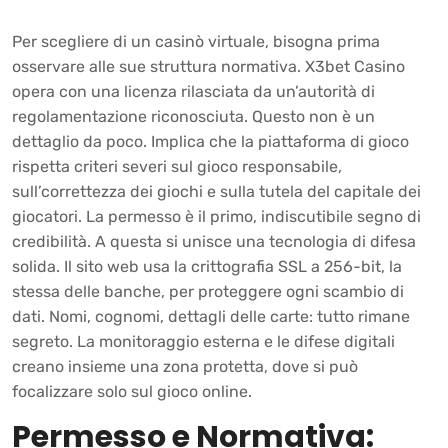
Per scegliere di un casinò virtuale, bisogna prima
osservare alle sue struttura normativa. X3bet Casino
opera con una licenza rilasciata da un’autorità di
regolamentazione riconosciuta. Questo non è un
dettaglio da poco. Implica che la piattaforma di gioco
rispetta criteri severi sul gioco responsabile,
sull’correttezza dei giochi e sulla tutela del capitale dei
giocatori. La permesso è il primo, indiscutibile segno di
credibilità. A questa si unisce una tecnologia di difesa
solida. Il sito web usa la crittografia SSL a 256-bit, la
stessa delle banche, per proteggere ogni scambio di
dati. Nomi, cognomi, dettagli delle carte: tutto rimane
segreto. La monitoraggio esterna e le difese digitali
creano insieme una zona protetta, dove si può
focalizzare solo sul gioco online.
Permesso e Normativa: