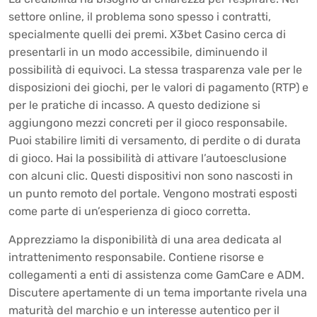
settore online, il problema sono spesso i contratti,
specialmente quelli dei premi. X3bet Casino cerca di
presentarli in un modo accessibile, diminuendo il
possibilità di equivoci. La stessa trasparenza vale per le
disposizioni dei giochi, per le valori di pagamento (RTP) e
per le pratiche di incasso. A questo dedizione si
aggiungono mezzi concreti per il gioco responsabile.
Puoi stabilire limiti di versamento, di perdite o di durata
di gioco. Hai la possibilità di attivare l’autoesclusione
con alcuni clic. Questi dispositivi non sono nascosti in
un punto remoto del portale. Vengono mostrati esposti
come parte di un’esperienza di gioco corretta.
Apprezziamo la disponibilità di una area dedicata al
intrattenimento responsabile. Contiene risorse e
collegamenti a enti di assistenza come GamCare e ADM.
Discutere apertamente di un tema importante rivela una
maturità del marchio e un interesse autentico per il