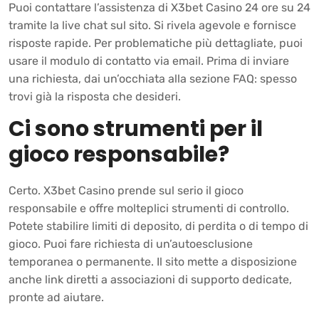
Puoi contattare l’assistenza di X3bet Casino 24 ore su 24
tramite la live chat sul sito. Si rivela agevole e fornisce
risposte rapide. Per problematiche più dettagliate, puoi
usare il modulo di contatto via email. Prima di inviare
una richiesta, dai un’occhiata alla sezione FAQ: spesso
trovi già la risposta che desideri.
Ci sono strumenti per il
gioco responsabile?
Certo. X3bet Casino prende sul serio il gioco
responsabile e offre molteplici strumenti di controllo.
Potete stabilire limiti di deposito, di perdita o di tempo di
gioco. Puoi fare richiesta di un’autoesclusione
temporanea o permanente. Il sito mette a disposizione
anche link diretti a associazioni di supporto dedicate,
pronte ad aiutare.