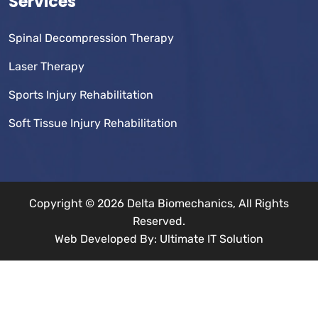
Services
Spinal Decompression Therapy
Laser Therapy
Sports Injury Rehabilitation
Soft Tissue Injury Rehabilitation
Copyright © 2026 Delta Biomechanics, All Rights
Reserved.
Web Developed By:
Ultimate IT Solution