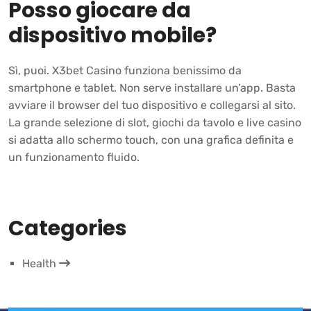
Posso giocare da
dispositivo mobile?
Sì, puoi. X3bet Casino funziona benissimo da
smartphone e tablet. Non serve installare un’app. Basta
avviare il browser del tuo dispositivo e collegarsi al sito.
La grande selezione di slot, giochi da tavolo e live casino
si adatta allo schermo touch, con una grafica definita e
un funzionamento fluido.
Categories
Health