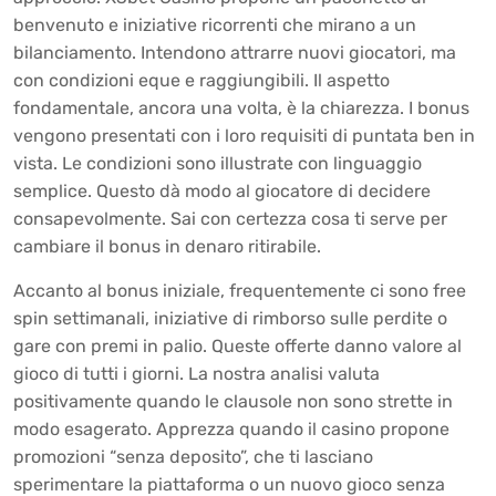
benvenuto e iniziative ricorrenti che mirano a un
bilanciamento. Intendono attrarre nuovi giocatori, ma
con condizioni eque e raggiungibili. Il aspetto
fondamentale, ancora una volta, è la chiarezza. I bonus
vengono presentati con i loro requisiti di puntata ben in
vista. Le condizioni sono illustrate con linguaggio
semplice. Questo dà modo al giocatore di decidere
consapevolmente. Sai con certezza cosa ti serve per
cambiare il bonus in denaro ritirabile.
Accanto al bonus iniziale, frequentemente ci sono free
spin settimanali, iniziative di rimborso sulle perdite o
gare con premi in palio. Queste offerte danno valore al
gioco di tutti i giorni. La nostra analisi valuta
positivamente quando le clausole non sono strette in
modo esagerato. Apprezza quando il casino propone
promozioni “senza deposito”, che ti lasciano
sperimentare la piattaforma o un nuovo gioco senza