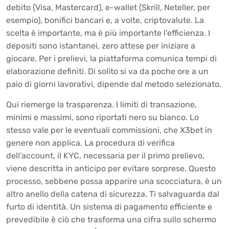
debito (Visa, Mastercard), e-wallet (Skrill, Neteller, per
esempio), bonifici bancari e, a volte, criptovalute. La
scelta è importante, ma è più importante l’efficienza. I
depositi sono istantanei, zero attese per iniziare a
giocare. Per i prelievi, la piattaforma comunica tempi di
elaborazione definiti. Di solito si va da poche ore a un
paio di giorni lavorativi, dipende dal metodo selezionato.
Qui riemerge la trasparenza. I limiti di transazione,
minimi e massimi, sono riportati nero su bianco. Lo
stesso vale per le eventuali commissioni, che X3bet in
genere non applica. La procedura di verifica
dell’account, il KYC, necessaria per il primo prelievo,
viene descritta in anticipo per evitare sorprese. Questo
processo, sebbene possa apparire una scocciatura, è un
altro anello della catena di sicurezza. Ti salvaguarda dal
furto di identità. Un sistema di pagamento efficiente e
prevedibile è ciò che trasforma una cifra sullo schermo