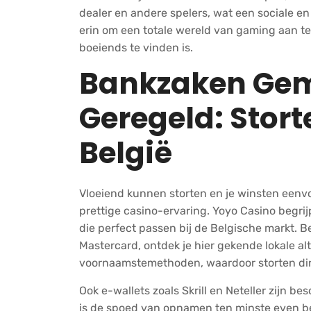
dealer en andere spelers, wat een sociale en
erin om een totale wereld van gaming aan te 
boeiends te vinden is.
Bankzaken Gem
Geregeld: Stort
België
Vloeiend kunnen storten en je winsten eenv
prettige casino-ervaring. Yoyo Casino begr
die perfect passen bij de Belgische markt. B
Mastercard, ontdek je hier gekende lokale al
voornaamstemethoden, waardoor storten direc
Ook e-wallets zoals Skrill en Neteller zijn b
is de spoed van opnamen ten minste even bel