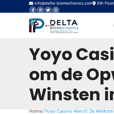
info@delta-biomechanics.com
5th Floo
Yoyo Cas
om de Op
Winsten i
Home
/
Yoyo Casino Wenst Je Welkom 