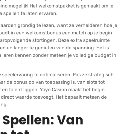
ino mogelijk! Het welkomstpakket is gemaakt om je
 spellen te laten ervaren.
aarden grondig te lezen, want ze verhelderen hoe je
houdt in een welkomstbonus een match op je begin
aaropvolgende stortingen. Deze extra speelruimte
eren en langer te genieten van de spanning. Het is
e leren kennen zonder meteen je volledige budget in
 speelervaring te optimaliseren. Pas ze strategisch.
aar de bonus op van toepassing is, van slots tot
ur en talent liggen. Yoyo Casino maakt het begin
 direct waarde toevoegt. Het bepaalt meteen de
ing.
 Spellen: Van