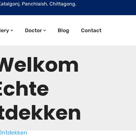
Katalgonj, Panchlaish, Chittagong.
lery
Doctor
Blog
Contact
 Welkom
Echte
ntdekken
 Ontdekken