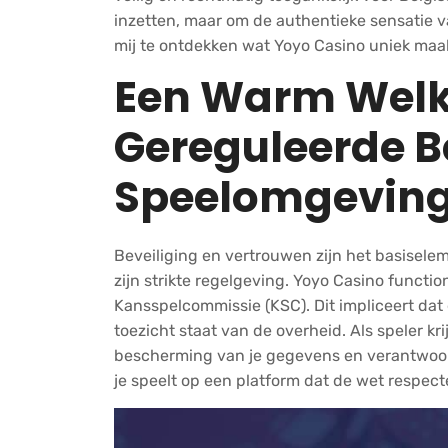
inzetten, maar om de authentieke sensatie va
mij te ontdekken wat Yoyo Casino uniek maakt
Een Warm Welk
Gereguleerde B
Speelomgevin
Beveiliging en vertrouwen zijn het basiselem
zijn strikte regelgeving. Yoyo Casino functi
Kansspelcommissie (KSC). Dit impliceert dat e
toezicht staat van de overheid. Als speler kri
bescherming van je gegevens en verantwoord
je speelt op een platform dat de wet respect