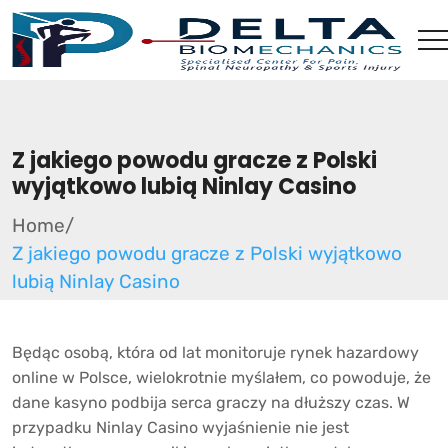
Z jakiego powodu gracze z Polski
wyjątkowo lubią Ninlay Casino
Home
/
Z jakiego powodu gracze z Polski wyjątkowo
lubią Ninlay Casino
Będąc osobą, która od lat monitoruje rynek hazardowy
online w Polsce, wielokrotnie myślałem, co powoduje, że
dane kasyno podbija serca graczy na dłuższy czas. W
przypadku Ninlay Casino wyjaśnienie nie jest