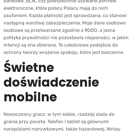
bankowe, BLIK, czy powszechnie używane portfele
elektroniczne, które polscy Polacy mają do nich
zaufaniem. Każda płatność jest sprawdzana, co stanowi
następną warstwę zabezpieczenia. Moje dane osobowe
osobowe są przetwarzane zgodnie z RODO, a jasna
polityka prywatności nie pozostawia niejasności, w jakim
intencji są one zbierane. To całościowe podejście do
ochrony tworzy wrażenie spokoju, które jest bezcenne.
Świetne
doświadczenie
mobilne
Nowoczesny gracz, w tym siebie, rzadziej siada do
grania przy peceta. Telefon i tablet są głównymi
narzędziami rozrywkowymi, także hazardowej. Ninlay