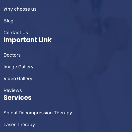
Why choose us
Blog
Contact Us
Important Link
Doctors
Image Gallery
Video Gallery
Reviews
Services
Spinal Decompression Therapy
Laser Therapy