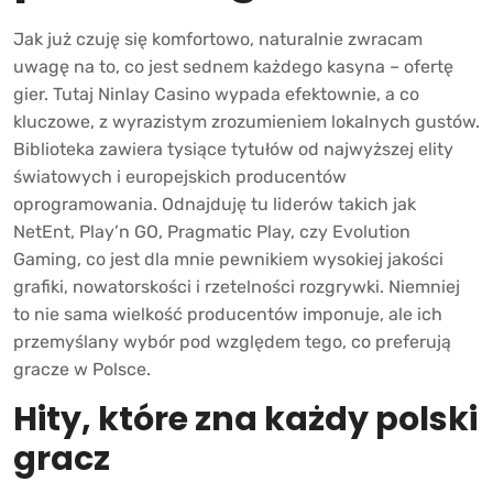
Jak już czuję się komfortowo, naturalnie zwracam
uwagę na to, co jest sednem każdego kasyna – ofertę
gier. Tutaj Ninlay Casino wypada efektownie, a co
kluczowe, z wyrazistym zrozumieniem lokalnych gustów.
Biblioteka zawiera tysiące tytułów od najwyższej elity
światowych i europejskich producentów
oprogramowania. Odnajduję tu liderów takich jak
NetEnt, Play’n GO, Pragmatic Play, czy Evolution
Gaming, co jest dla mnie pewnikiem wysokiej jakości
grafiki, nowatorskości i rzetelności rozgrywki. Niemniej
to nie sama wielkość producentów imponuje, ale ich
przemyślany wybór pod względem tego, co preferują
gracze w Polsce.
Hity, które zna każdy polski
gracz