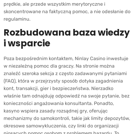
prędkie, ale przede wszystkim merytoryczne i
skoncentrowane na faktyczną pomoc, a nie odesłanie do
regulaminu.
Rozbudowana baza wiedzy
i wsparcie
Poza bezpośrednim kontaktem, Ninlay Casino inwestuje
w niezależną pomoc dla graczy. Na stronie można
znaleźć szeroka sekcja z często zadawanymi pytaniami
(FAQ), która w przejrzysty sposób dotyka zagadnienia
kont, transakcji, gier i bezpieczeństwa. Nierzadko
właśnie tam odnajduję odpowiedź na swoje pytanie, bez
konieczności angażowania konsultanta. Ponadto,
kasyno wspiera zasady rozsądnej gry, oferując
mechanizmy do samokontroli, takie jak limity depozytów,
okresowe samowykluczenia, czy linki do organizacji
niosących pomoc osobom z problemem hazardu. To