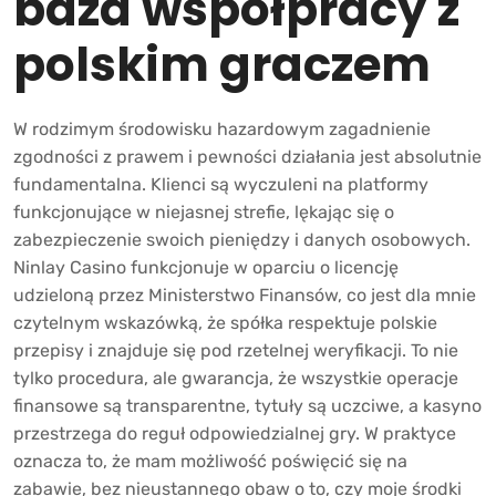
baza współpracy z
polskim graczem
W rodzimym środowisku hazardowym zagadnienie
zgodności z prawem i pewności działania jest absolutnie
fundamentalna. Klienci są wyczuleni na platformy
funkcjonujące w niejasnej strefie, lękając się o
zabezpieczenie swoich pieniędzy i danych osobowych.
Ninlay Casino funkcjonuje w oparciu o licencję
udzieloną przez Ministerstwo Finansów, co jest dla mnie
czytelnym wskazówką, że spółka respektuje polskie
przepisy i znajduje się pod rzetelnej weryfikacji. To nie
tylko procedura, ale gwarancja, że wszystkie operacje
finansowe są transparentne, tytuły są uczciwe, a kasyno
przestrzega do reguł odpowiedzialnej gry. W praktyce
oznacza to, że mam możliwość poświęcić się na
zabawie, bez nieustannego obaw o to, czy moje środki