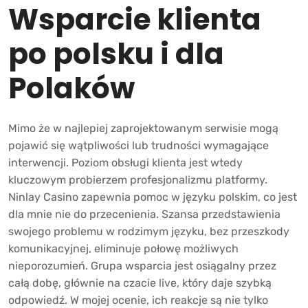
Wsparcie klienta
po polsku i dla
Polaków
Mimo że w najlepiej zaprojektowanym serwisie mogą
pojawić się wątpliwości lub trudności wymagające
interwencji. Poziom obsługi klienta jest wtedy
kluczowym probierzem profesjonalizmu platformy.
Ninlay Casino zapewnia pomoc w języku polskim, co jest
dla mnie nie do przecenienia. Szansa przedstawienia
swojego problemu w rodzimym języku, bez przeszkody
komunikacyjnej, eliminuje połowę możliwych
nieporozumień. Grupa wsparcia jest osiągalny przez
całą dobę, głównie na czacie live, który daje szybką
odpowiedź. W mojej ocenie, ich reakcje są nie tylko