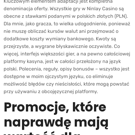
Kluczowym elementem adaptacji jest kompletna
denominacja oferty. Wszystkie gry w Ninlay Casino są
obecne z stawkami podanymi w polskich złotych (PLN).
Dla mnie, jako gracza, to wielka udogodnienie, ponieważ
nie muszę obliczać kursów walut ani przejmować o
dodatkowe koszty wymiany bankowego. Kwoty są
przejrzyste, a wygrane błyskawicznie oczywiste. Co
więcej, interfejs większości gier, a na pewno całościowej
platformy kasyna, jest w całości przełożony na język
polski. Polecenia, reguły, opisy bonusów – wszystko jest
dostępne w moim ojczystym języku, co eliminuje
możliwość błędów czy nieścisłości, które mogą powstać
przy używaniu z obcojęzycznej platformy.
Promocje, które
naprawdę mają