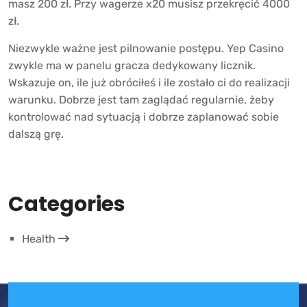
masz 200 zł. Przy wagerze x20 musisz przekręcić 4000
zł.
Niezwykle ważne jest pilnowanie postępu. Yep Casino
zwykle ma w panelu gracza dedykowany licznik.
Wskazuje on, ile już obróciłeś i ile zostało ci do realizacji
warunku. Dobrze jest tam zaglądać regularnie, żeby
kontrolować nad sytuacją i dobrze zaplanować sobie
dalszą grę.
Categories
Health