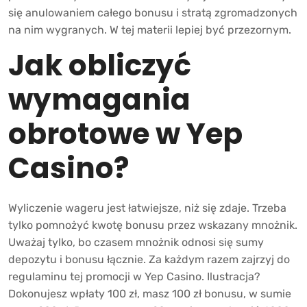
się anulowaniem całego bonusu i stratą zgromadzonych
na nim wygranych. W tej materii lepiej być przezornym.
Jak obliczyć
wymagania
obrotowe w Yep
Casino?
Wyliczenie wageru jest łatwiejsze, niż się zdaje. Trzeba
tylko pomnożyć kwotę bonusu przez wskazany mnożnik.
Uważaj tylko, bo czasem mnożnik odnosi się sumy
depozytu i bonusu łącznie. Za każdym razem zajrzyj do
regulaminu tej promocji w Yep Casino. Ilustracja?
Dokonujesz wpłaty 100 zł, masz 100 zł bonusu, w sumie