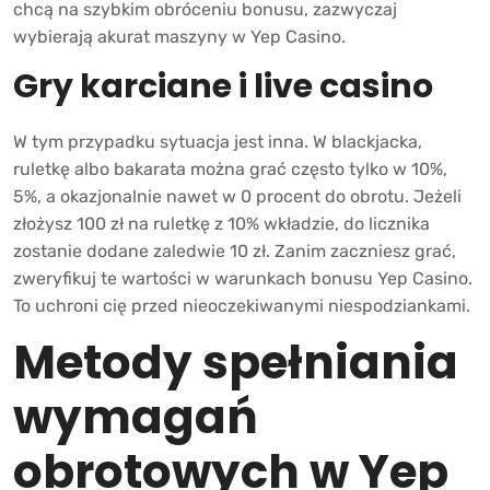
chcą na szybkim obróceniu bonusu, zazwyczaj
wybierają akurat maszyny w Yep Casino.
Gry karciane i live casino
W tym przypadku sytuacja jest inna. W blackjacka,
ruletkę albo bakarata można grać często tylko w 10%,
5%, a okazjonalnie nawet w 0 procent do obrotu. Jeżeli
złożysz 100 zł na ruletkę z 10% wkładzie, do licznika
zostanie dodane zaledwie 10 zł. Zanim zaczniesz grać,
zweryfikuj te wartości w warunkach bonusu Yep Casino.
To uchroni cię przed nieoczekiwanymi niespodziankami.
Metody spełniania
wymagań
obrotowych w Yep