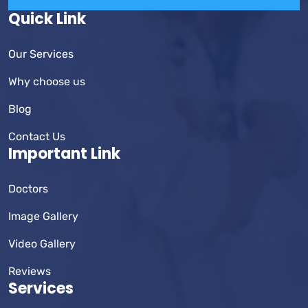
Quick Link
Our Services
Why choose us
Blog
Contact Us
Important Link
Doctors
Image Gallery
Video Gallery
Reviews
Services