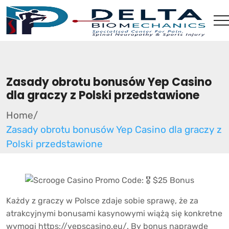
Zasady obrotu bonusów Yep Casino
dla graczy z Polski przedstawione
Home
/
Zasady obrotu bonusów Yep Casino dla graczy z
Polski przedstawione
Każdy z graczy w Polsce zdaje sobie sprawę, że za
atrakcyjnymi bonusami kasynowymi wiążą się konkretne
wymogi
https://yepscasino.eu/
. By bonus naprawdę