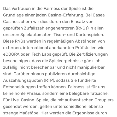
Das Vertrauen in die Fairness der Spiele ist die
Grundlage einer jeden Casino-Erfahrung. Bei Casea
Casino sichern wir dies durch den Einsatz von
geprüften Zufallszahlengeneratoren (RNGs) in allen
unseren Spielautomaten, Tisch- und Kartenspielen.
Diese RNGs werden in regelmäßigen Abständen von
externen, international anerkannten Prüfstellen wie
eCOGRA oder iTech Labs geprüft. Die Zertifizierungen
bescheinigen, dass die Spieleergebnisse gänzlich
zufällig, nicht berechenbar und nicht manipulierbar
sind. Darüber hinaus publizieren durchsichtige
Auszahlungsquoten (RTP), sodass Sie fundierte
Entscheidungen treffen können. Fairness ist für uns
keine hohle Phrase, sondern eine belegbare Tatsache.
Für Live-Casino-Spiele, die mit authentischen Croupiers
gesendet werden, gelten unterschiedliche, ebenso
strenge Maßstäbe. Hier werden die Ergebnisse durch