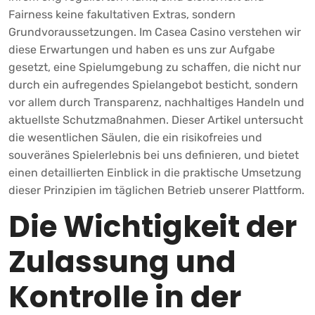
Fairness keine fakultativen Extras, sondern
Grundvoraussetzungen. Im Casea Casino verstehen wir
diese Erwartungen und haben es uns zur Aufgabe
gesetzt, eine Spielumgebung zu schaffen, die nicht nur
durch ein aufregendes Spielangebot besticht, sondern
vor allem durch Transparenz, nachhaltiges Handeln und
aktuellste Schutzmaßnahmen. Dieser Artikel untersucht
die wesentlichen Säulen, die ein risikofreies und
souveränes Spielerlebnis bei uns definieren, und bietet
einen detaillierten Einblick in die praktische Umsetzung
dieser Prinzipien im täglichen Betrieb unserer Plattform.
Die Wichtigkeit der
Zulassung und
Kontrolle in der