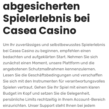
abgesicherten
Spielerlebnis bei
Casea Casino
Um Ihr zuverlässiges und selbstbewusstes Spielerlebnis
bei Casea Casino zu beginnen, empfehlen einen
bedachten und aufgeklärten Start. Nehmen Sie sich
zunächst einen Moment, unsere Plattform und die
angebotenen Schutzmaßnahmen kennenzulernen.
Lesen Sie die Geschäftsbedingungen und verschaffen
Sie sich mit den Instrumenten für verantwortungsvolles
Spielen vertraut. Gehen Sie Ihr Spiel mit einem klaren
Budget im Kopf und setzen Sie die Gelegenheit,
persönliche Limits rechtzeitig in Ihrem Account-Bereich
einzurichten. Unser Support steht Ihnen bei jedem